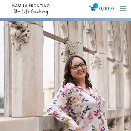
0
0,00
zł