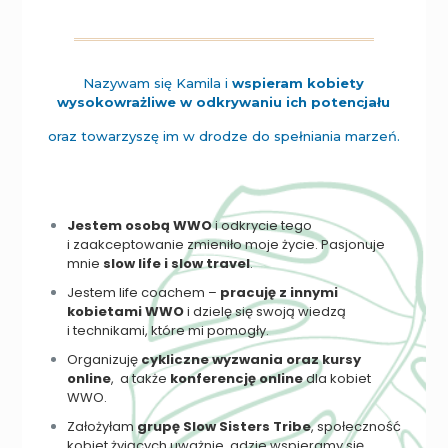
Nazywam się Kamila i
wspieram kobiety
wysokowrażliwe w odkrywaniu ich potencjału
oraz towarzyszę im w drodze do spełniania marzeń.
Jestem osobą WWO
i odkrycie tego
i zaakceptowanie zmieniło moje życie. Pasjonuje
mnie
slow life i slow travel
.
Jestem life coachem –
pracuję z innymi
kobietami WWO
i dzielę się swoją wiedzą
i technikami, które mi pomogły.
Organizuję
cykliczne wyzwania oraz kursy
online
, a także
konferencję online
dla kobiet
WWO.
Założyłam
grupę Slow Sisters Tribe
, społeczność
kobiet żyjących uważnie, gdzie wspieramy się