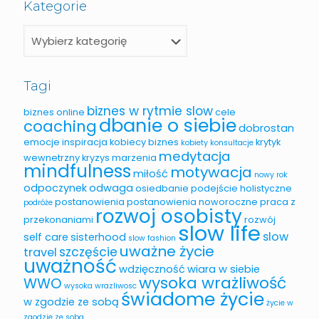
Kategorie
Tagi
biznes w rytmie slow
biznes online
cele
dbanie o siebie
coaching
dobrostan
emocje
inspiracja
kobiecy biznes
krytyk
kobiety
konsultacje
medytacja
wewnetrzny
kryzys
marzenia
mindfulness
motywacja
miłość
nowy rok
odpoczynek
odwaga
osiedbanie
podejście holistyczne
postanowienia
postanowienia noworoczne
praca z
podróże
rozwoj osobisty
przekonaniami
rozwój
slow life
slow
self care
sisterhood
slow fashion
uważne życie
szczęście
travel
uważność
wdzięczność
wiara w siebie
wysoka wrażliwość
WWO
wysoka wrazliwosc
świadome życie
w zgodzie ze sobą
życie w
zgodzie ze soba