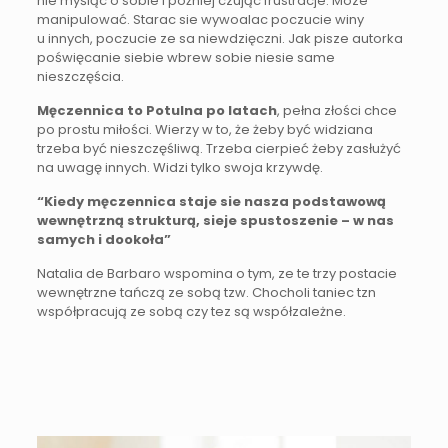
nie myśląc o sobie i później czując frustracje. Moze
manipulować. Starac sie wywoalac poczucie winy
u innych, poczucie ze sa niewdzięczni. Jak pisze autorka
poświęcanie siebie wbrew sobie niesie same
nieszczęścia.
Męczennica to Potulna po latach
, pełna złości chce
po prostu miłości. Wierzy w to, że żeby być widziana
trzeba być nieszczęśliwą. Trzeba cierpieć żeby zasłużyć
na uwagę innych. Widzi tylko swoja krzywdę.
“Kiedy męczennica staje sie nasza podstawową
wewnętrzną strukturą, sieje spustoszenie – w nas
samych i dookoła”
Natalia de Barbaro wspomina o tym, ze te trzy postacie
wewnętrzne tańczą ze sobą tzw. Chocholi taniec tzn
współpracują ze sobą czy tez są współzależne.