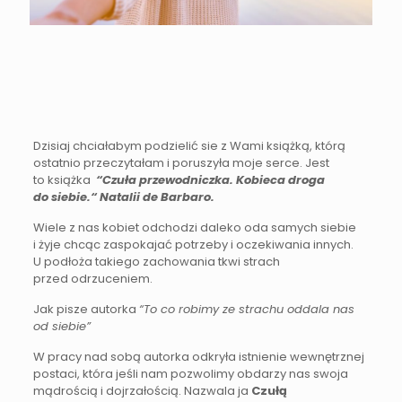
Dzisiaj chciałabym podzielić sie z Wami książką, którą
ostatnio przeczytałam i poruszyła moje serce. Jest
to książka
“Czuła przewodniczka. Kobieca droga
do siebie.“ Natalii de Barbaro.
Wiele z nas kobiet odchodzi daleko oda samych siebie
i żyje chcąc zaspokajać potrzeby i oczekiwania innych.
U podłoża takiego zachowania tkwi strach
przed odrzuceniem.
Jak pisze autorka
“To co robimy ze strachu oddala nas
od siebie”
W pracy nad sobą autorka odkryła istnienie wewnętrznej
postaci, która jeśli nam pozwolimy obdarzy nas swoja
mądrością i dojrzałością. Nazwala ja
Czułą