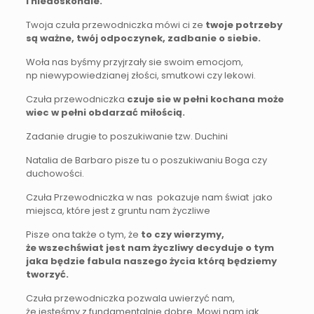
i niedoskonale.
Twoja czuła przewodniczka mówi ci ze
twoje potrzeby
są ważne, twój odpoczynek, zadbanie o siebie.
Woła nas byśmy przyjrzały sie swoim emocjom,
np niewypowiedzianej złości, smutkowi czy lekowi.
Czuła przewodniczka
czuje sie w pełni kochana może
wiec w pełni obdarzać miłością.
Zadanie drugie to poszukiwanie tzw. Duchini
Natalia de Barbaro pisze tu o poszukiwaniu Boga czy
duchowości.
Czuła Przewodniczka w nas pokazuje nam świat jako
miejsca, które jest z gruntu nam życzliwe
Pisze ona także o tym, że
to czy wierzymy,
że wszechświat jest nam życzliwy decyduje o tym
jaka będzie fabula naszego życia którą będziemy
tworzyć.
Czuła przewodniczka pozwala uwierzyć nam,
że jesteśmy z fundamentalnie dobre. Mowi nam jak