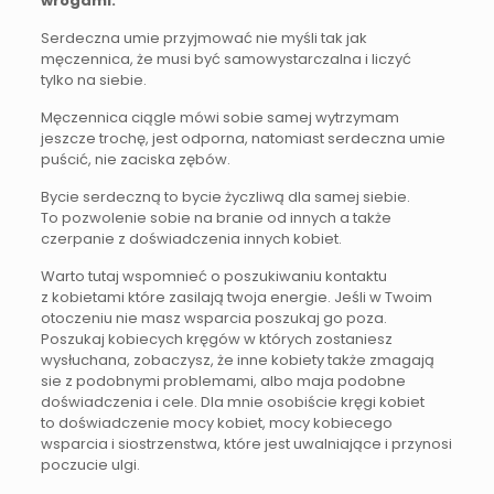
wrogami.
Serdeczna umie przyjmować nie myśli tak jak
męczennica, że musi być samowystarczalna i liczyć
tylko na siebie.
Męczennica ciągle mówi sobie samej wytrzymam
jeszcze trochę, jest odporna, natomiast serdeczna umie
puścić, nie zaciska zębów.
Bycie serdeczną to bycie życzliwą dla samej siebie.
To pozwolenie sobie na branie od innych a także
czerpanie z doświadczenia innych kobiet.
Warto tutaj wspomnieć o poszukiwaniu kontaktu
z kobietami które zasilają twoja energie. Jeśli w Twoim
otoczeniu nie masz wsparcia poszukaj go poza.
Poszukaj kobiecych kręgów w których zostaniesz
wysłuchana, zobaczysz, że inne kobiety także zmagają
sie z podobnymi problemami, albo maja podobne
doświadczenia i cele. Dla mnie osobiście kręgi kobiet
to doświadczenie mocy kobiet, mocy kobiecego
wsparcia i siostrzenstwa, które jest uwalniające i przynosi
poczucie ulgi.