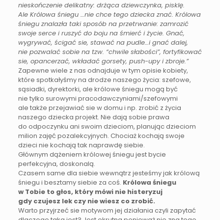
nieskończenie delikatny: drżąca dziewczynka, pisklę.
Ale Królowa śniegu …nie chce tego dziecka znać. Królowa
śniegu znalazła taki sposób na przetrwanie: zamrozić
swoje serce i ruszyć do boju na śmierć i życie. Gnać,
wygrywać, ścigać sie, stawać na pudle…i gnać dalej,
nie pozwalać sobie na tzw. “chwile słabości”, fortyfikować
sie, opancerzać, wkładać gorsety, push-upy i zbroje.”
Zapewne wiele z nas odnajduje w tym opisie kobiety,
które spotkałyśmy na drodze naszego życia: szefowe,
sąsiadki, dyrektorki, ale królowe śniegu mogą być
nie tylko surowymi pracodawczyniami/szefowymi
ale także przejawiać sie w domu i np. zrobić z życia
naszego dziecka projekt. Nie dają sobie prawa
do odpoczynku ani swoim dzieciom, planując dzieciom
milion zajęć pozalekcyjnych. Chociaż kochają swoje
dzieci nie kochają tak naprawdę siebie.
Głównym dążeniem królowej śniegu jest bycie
perfekcyjna, doskonalą.
Czasem same dla siebie wewnątrz jesteśmy jak królową
śniegu i besztamy siebie za coś.
Królowa śniegu
w Tobie to głos, który mówi nie histeryzuj
gdy czujesz lek czy nie wiesz co zrobić.
Warto przyjrzeć sie motywom jej działania czyli zapytać
dlaczego taka jest? Jest okrutna ponieważ nie zna tego