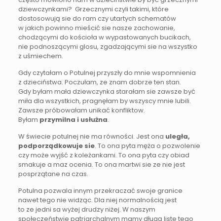
dziewczynkami? Grzecznymi czyli takimi, które
dostosowują sie do ram czy utartych schematów
w jakich powinno mieścić sie nasze zachowanie,
chodzącymi do kościoła w wypastowanych bucikach,
nie podnoszącymi glosu, zgadzającymi sie na wszystko
z uśmiechem.
Gdy czytałam o Potulnej przyszły do mnie wspomnienia
z dzieciństwa. Poczułam, ze znam dobrze ten stan.
Gdy byłam mała dziewczynka starałam sie zawsze być
miła dla wszystkich, pragnęłam by wszyscy mnie lubili.
Zawsze próbowałam unikać konfliktow.
Byłam
przymilna i usłużna
.
W świecie potulnej nie ma równości. Jest ona
uległa,
podporządkowuje sie
. To ona pyta męża o pozwolenie
czy może wyjść z koleżankami. To ona pyta czy obiad
smakuje a maz ocenia. To ona martwi sie ze nie jest
posprzątane na czas.
Potulna pozwala innym przekraczać swoje granice
nawet tego nie widząc. Dla niej normalnością jest
to ze jedni sa wyżej drudzy niżej. W naszym
społeczeństwie patriarchalnym mamy długą liste tego