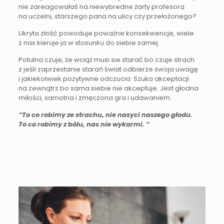
nie zareagowałaś na niewybredne żarty profesora
na uczelni, starszego pana na ulicy czy przełożonego?
Ukryta złość powoduje poważne konsekwencje, wiele
z nas kieruje ja w stosunku do siebie samej.
Potulna czuje, że wciąż musi sie starać bo czuje strach
z jeśli zaprzestanie starań świat odbierze swoja uwagę
i jakiekolwiek pozytywne odczucia. Szuka akceptacji
na zewnątrz bo sama siebie nie akceptuje. Jest głodna
miłości, samotna i zmęczona gra i udawaniem.
“To co robimy ze strachu, nie nasyci naszego głodu.
To co robimy z bólu, nas nie wykarmi. “