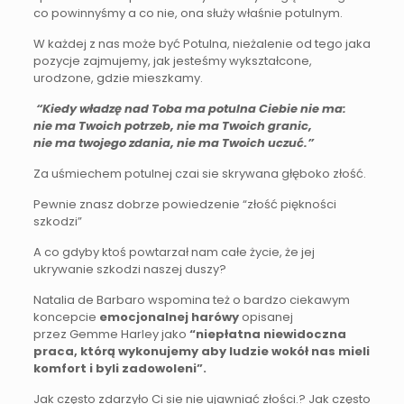
co powinnyśmy a co nie, ona służy właśnie potulnym.
W każdej z nas może być Potulna, nieżalenie od tego jaka
pozycje zajmujemy, jak jesteśmy wykształcone,
urodzone, gdzie mieszkamy.
“Kiedy władzę nad Toba ma potulna Ciebie nie ma:
nie ma Twoich potrzeb, nie ma Twoich granic,
nie ma twojego zdania, nie ma Twoich uczuć.”
Za uśmiechem potulnej czai sie skrywana głęboko złość.
Pewnie znasz dobrze powiedzenie “złość piękności
szkodzi”
A co gdyby ktoś powtarzał nam całe życie, że jej
ukrywanie szkodzi naszej duszy?
Natalia de Barbaro wspomina też o bardzo ciekawym
koncepcie
emocjonalnej harówy
opisanej
przez Gemme Harley jako
“niepłatna niewidoczna
praca, którą wykonujemy aby ludzie wokół nas mieli
komfort i byli zadowoleni”.
Jak często zdarzyło Ci sie nie ujawniać złości.? Jak często