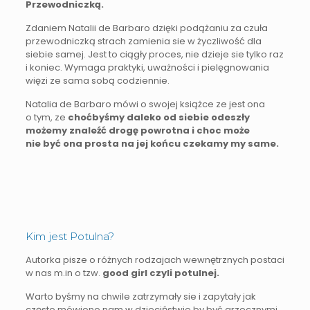
Przewodniczką.
Zdaniem Natalii de Barbaro dzięki podążaniu za czuła
przewodniczką strach zamienia sie w życzliwość dla
siebie samej. Jest to ciągły proces, nie dzieje sie tylko raz
i koniec. Wymaga praktyki, uważności i pielęgnowania
więzi ze sama sobą codziennie.
Natalia de Barbaro mówi o swojej książce ze jest ona
o tym, ze
choćbyśmy daleko od siebie odeszły
możemy znaleźć drogę powrotna i choc może
nie być ona prosta na jej końcu czekamy my same.
Kim jest Potulna?
Autorka pisze o różnych rodzajach wewnętrznych postaci
w nas m.in o tzw.
good girl czyli potulnej.
Warto byśmy na chwile zatrzymały sie i zapytały jak
często mówiono nam w dzieciństwie by być grzecznymi