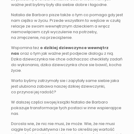
ważne jest byśmy były dla siebie dobre i łagodne.
Natalia de Barbaro pisze także o tym co pomaga gdy jest
nam ciężko w życiu. Przede wszystkim to wejście w czułą
relacje ze swoim wewnętrznym dzieckiem a wręcz
niemowlęciem czyli wyczulenie na potrzeby,
na zmęczenie, na przeciążenie.
Wspomina tez
o dzikiej dziewczynce wewnątrz
nas
oraz o tym jak ważne jest podjecie dialogu z nią.
Dzika dziewczynka nie chce odchaczac checklisty zadań
do wykonania, dzika dziewczynka chce sie bawić, kocha
życie.
Warto byśmy zatrzymały sie i zapytały same siebie jaka
jest ulubiona zabawa naszej dzikiej dziewczynki,
co przynosi jej radość?
W dalszej części swojej książki Natalia de Barbaro
pokazuje transformacje tych postaci w inne wspierające
nas.
Dorosla wie, że nic nie musi, że może. Wie, że nie musi
ciągle być produktywna i że nie to określa jej wartość