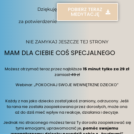
POBIERZ TERAZ
Dziękuję
MEDYTACJĘ
za potwierdzenie
NIE ZAMYKAJ JESZCZE TEJ STRONY
MAM DLA CIEBIE COŚ SPECJALNEGO
Możesz otrzymać teraz przez najbliższe
15 minut tylko za 29 zł
zamiast
49 zł
Webinar: „POKOCHAJ SWOJE WEWNĘTRZNE DZIECKO”
Każdy z nas jako dziecko został jakoś zraniony, odrzucony. Jeśli
ta rana nie została zaopiekowana przez dorosłych, może ona
aż do dziś mieć wpływ na reakcje, działania i decyzje.
Jednak nic straconego możesz teraz Ty dorosła zaopiekować się
tymi emocjami, uprawomocnić je,
pomóc swojemu
wewnętrznemu dziecku poradzić sobie z „trudnymi”