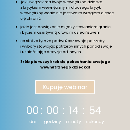
jaki związek ma twoje wewnętrzne dziecko
z krytykiem wewnętrznym i dlaczego krytyk
wewnętrzny wcale nie jest twoim wrogiem a chce
cię chronić
jakie jest powiązanie między stawianiem granic
i byciem asertywną a twoim dzieciństwem
co stoi za tym że podważasz swoje potrzeby
i wybory stawiając potrzeby innych ponad swoje
i uzależniając decyzje od innych
Zrób pierwszy krok do pokochania
swojego
wewnętrznego dziecka!
Kupuję webinar
00
:
00
:
14
:
54
dni
godziny
minuty
sekundy