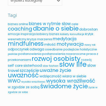
Tagi
biznes w rytmie slow
biznes online
cele
dbanie o siebie
coaching
dobrostan
emocje
inspiracja
kobiecy biznes
krytyk
kobiety
konsultacje
medytacja
wewnetrzny
kryzys
marzenia
mindfulness
motywacja
miłość
nowy rok
odpoczynek
odwaga
osiedbanie
podejście holistyczne
postanowienia
postanowienia noworoczne
praca z
podróże
rozwoj osobisty
przekonaniami
rozwój
slow life
slow
self care
sisterhood
slow fashion
uważne życie
szczęście
travel
uważność
wdzięczność
wiara w siebie
wysoka wrażliwość
WWO
wysoka wrazliwosc
świadome życie
w zgodzie ze sobą
życie w
zgodzie ze soba