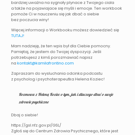
bardziej uważna na sygnały plynace z Twojego ciala
a także na pojawiajace się myśli i emocje. Ten workbook
pomoże Ci w nauczeniu się jak dbać o siebie
bez poczucia winy!
Więcej informacji o Workbooku możesz dowiedzieć się
TUTAJ!
Mam nadzieję, że ten wpis był dla Ciebie pomocny.
Pamiętaj, że jestem do Twojej dyspozycji. Jeśli
potrzebujesz z kimś porozmawiać napisz
na
kontakt@kamilafrontino.com
Zapraszam do wysluchania odcinka podcastu
z psycholog i psychoterapeutka Helena Koziec!
Rozmowa z Heleną Koziec o tym, jak i dlaczego dbać o swoje
zdrowie psychiczne
Dbaj o siebie!
https://gsl.nfz.gov.pl/GSL/
Zgłoś się do Centrum Zdrowia Psychicznego, które jest