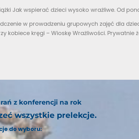
iążki Jak wspierać dzieci wysoko wrażliwe. Od pona
czenie w prowadzeniu grupowych zajęć dla dzieci
y kobiece kręgi – Wioskę Wrażliwości. Prywatnie
rań z konferencji na rok
zeć wszystkie prelekcje.
cje
do wyboru: