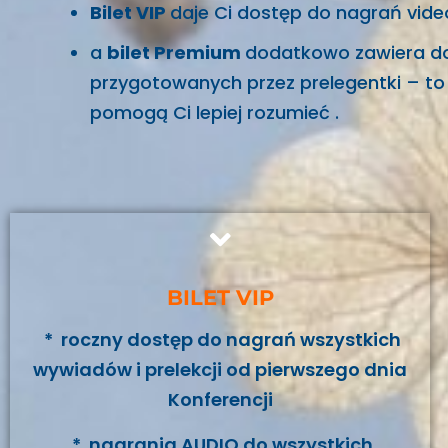
Bilet VIP
daje Ci dostęp do nagrań video
a
bilet Premium
dodatkowo zawiera d
przygotowanych przez prelegentki – to
pomogą Ci lepiej rozumieć .
BILET VIP
* roczny dostęp do nagrań wszystkich
wywiadów i prelekcji od pierwszego dnia
Konferencji
* nagrania AUDIO do wszystkich