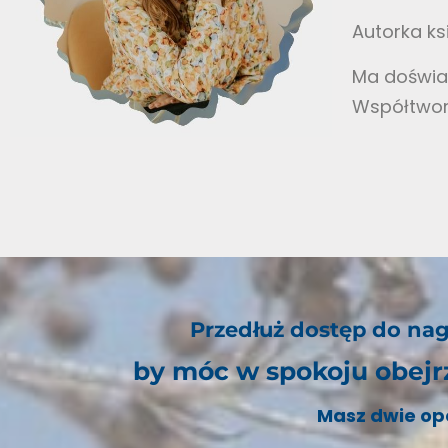
Autorka ks
Ma doświad
Współtworz
Przedłuż dostęp do nag
by móc w spokoju obejr
Masz dwie op