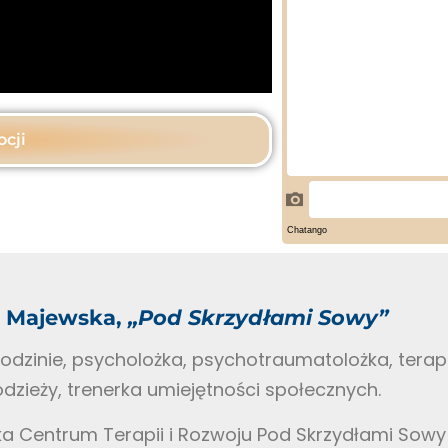
cji
a Majewska,
„Pod Skrzydłami Sowy”
rodzinie, psycholożka, psychotraumatolożka, ter
łodzieży, trenerka umiejętności społecznych.
ka Centrum Terapii i Rozwoju Pod Skrzydłami Sow