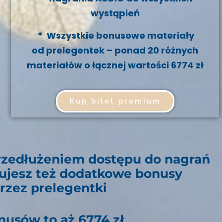
wystąpień
* Wszystkie bonusowe materiały
od prelegentek – ponad 20 różnych
materiałów o łącznej wartości 6774 zł
Kup bilet premium
rzedłużeniem dostępu do nagrań
ujesz też dodatkowe bonusy
rzez prelegentki
nusów to aż 6774 zł