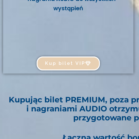
wystąpień
Kup bilet VIP
Kupując bilet PREMIUM, poza p
i nagraniami AUDIO otrzym
przygotowane p
Łączna wartość bo