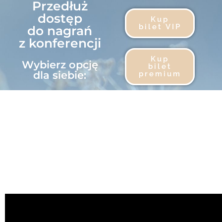
Przedłuż
dostęp
Kup
bilet VIP
do nagrań
z konferencji
Kup
Wybierz opcję
bilet
dla siebie:​
premium