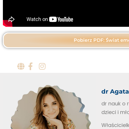
Pobierz PDF: Świat emo
dr Agat
dr nauk o 
dzieci i m
Właściciel