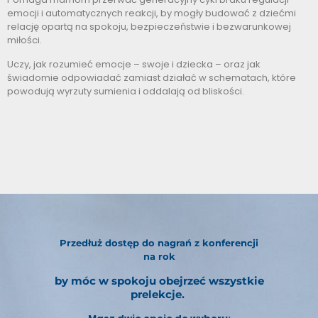
emocji i automatycznych reakcji, by mogły budować z dziećmi
relację opartą na spokoju, bezpieczeństwie i bezwarunkowej
miłości.
Uczy, jak rozumieć emocje – swoje i dziecka – oraz jak
świadomie odpowiadać zamiast działać w schematach, które
powodują wyrzuty sumienia i oddalają od bliskości.
Przedłuż dostęp do nagrań z konferencji
na rok
by móc w spokoju obejrzeć wszystkie
prelekcje.