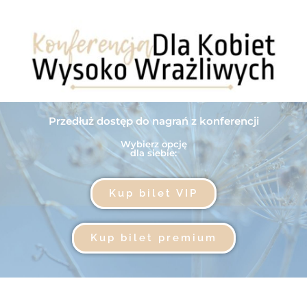
Przedłuż dostęp do nagrań z konferencji
Wybierz opcję
dla siebie:​
Kup bilet VIP
Kup bilet premium