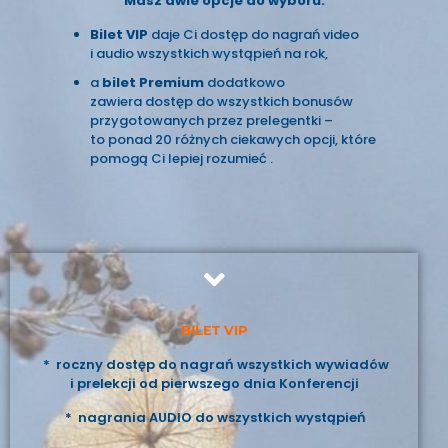
Masz dwie opcje
do wyboru:
Bilet VIP
daje Ci dostęp do nagrań video
i audio wszystkich wystąpień na rok,
a
bilet Premium
dodatkowo
zawiera dostęp do wszystkich bonusów
przygotowanych przez prelegentki –
to ponad 20 różnych ciekawych opcji, które
pomogą Ci lepiej rozumieć .
BILET VIP
* roczny dostęp do nagrań wszystkich wywiadów
i prelekcji od pierwszego dnia Konferencji
* nagrania AUDIO do wszystkich wystąpień