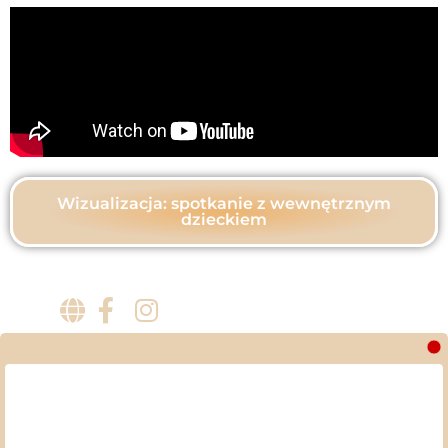
Wizualizacja: spotkanie z wewnętrznym
dzieckiem