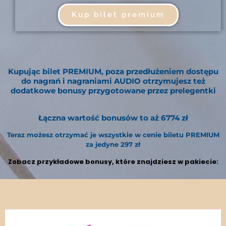
Kup bilet premium
Kupując bilet PREMIUM, poza przedłużeniem dostępu
do nagrań i nagraniami AUDIO otrzymujesz też
dodatkowe bonusy przygotowane przez prelegentki
Łączna wartość bonusów to aż 6774 zł
Teraz możesz otrzymać je wszystkie w cenie biletu PREMIUM
za jedyne 297 zł
Zobacz przykładowe bonusy, które znajdziesz w pakiecie: