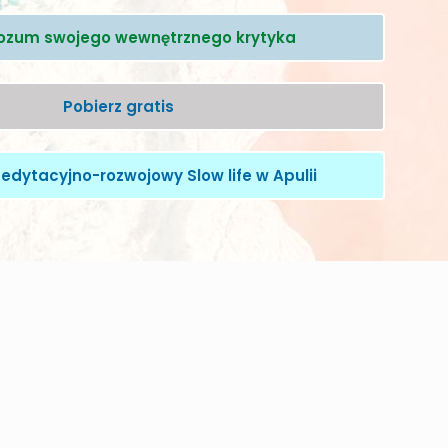
rozum swojego wewnętrznego krytyka
Pobierz gratis
edytacyjno-rozwojowy Slow life w Apulii