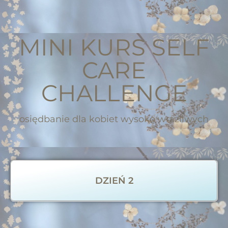
MINI KURS SELF
CARE
CHALLENGE
osiędbanie dla kobiet wysoko wrażliwych
DZIEŃ 2