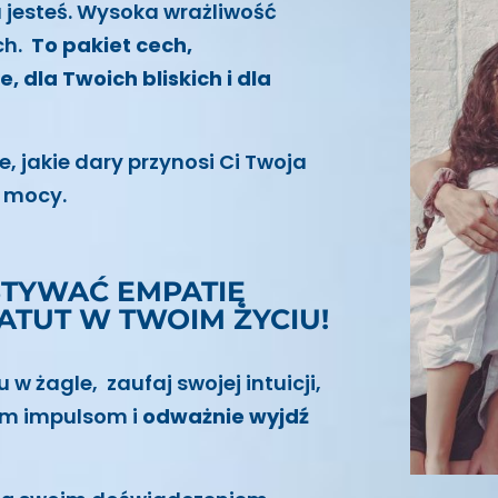
a jesteś. Wysoka wrażliwość
ych.
To pakiet cech,
, dla Twoich bliskich i dla
e, jakie dary przynosi Ci Twoja
o mocy.
STYWAĆ EMPATIĘ
ATUT W TWOIM ŻYCIU!
 w żagle, zaufaj swojej intuicji,
ym impulsom i
odważnie wyjdź