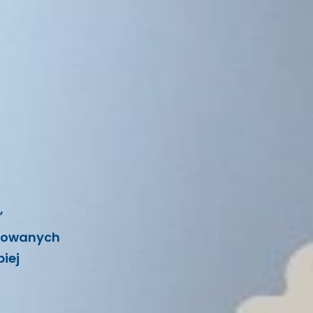
,
otowanych
iej