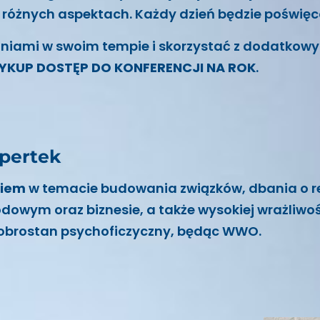
 różnych aspektach. Każdy dzień będzie poświęc
aniami w swoim tempie i skorzystać z dodatko
YKUP DOSTĘP DO KONFERENCJI NA ROK
.
spertek
niem
w temacie budowania związków, dbania o r
odowym oraz biznesie, a także wysokiej wrażliwo
 dobrostan psychoficzyczny, będąc WWO.