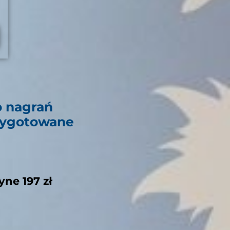
o nagrań
zygotowane
ne 197 zł