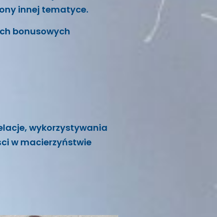
ony innej tematyce.
wych bonusowych
elacje, wykorzystywania
ści w macierzyństwie