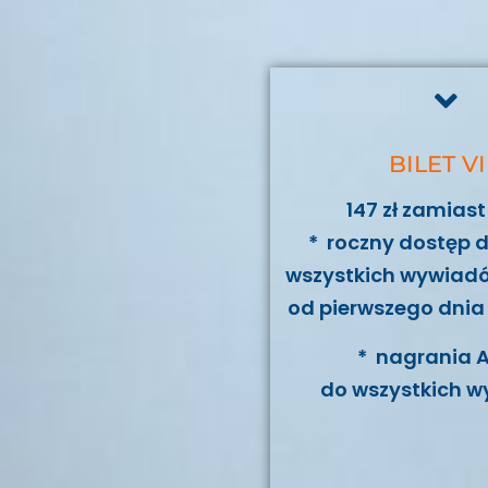
BILET V
147 zł zamias
* roczny dostęp 
wszystkich wywiadów
od pierwszego dnia 
* nagrania 
do wszystkich w