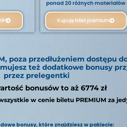
ponad 20 różnych materiałów
VIP
Kupuję bilet premium
M, poza przedłużeniem dostępu d
ymujesz też dodatkowe bonusy pr
przez prelegentki
artość bonusów to aż 6774 zł
wszystkie w cenie biletu PREMIUM za jedy
dowe bonusy, które znajdziesz w pakiecie: