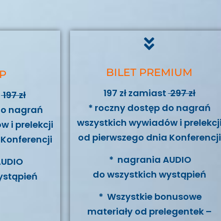
BILET PREMIUM
IP
197 zł zamiast
297 zł
t
197 zł
* roczny dostęp do nagrań
do nagrań
wszystkich wywiadów i prelekcj
 i prelekcji
od pierwszego dnia Konferencji
Konferencji
* nagrania AUDIO
AUDIO
do wszystkich wystąpień
ystąpień
* Wszystkie bonusowe
materiały od prelegentek –