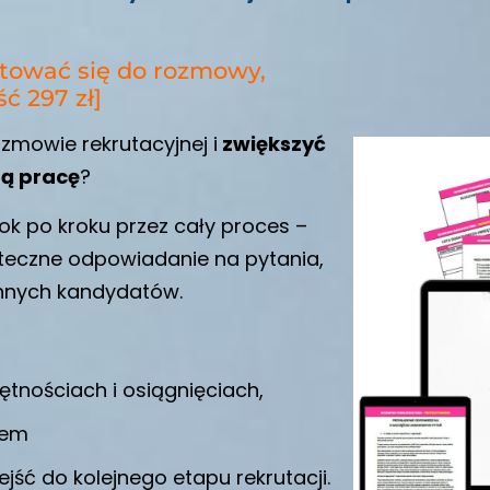
otować się do rozmowy,
ć 297 zł]
mowie rekrutacyjnej i
zwiększyć
ą pracę
?
ok po kroku przez cały proces –
teczne odpowiadanie na pytania,
 innych kandydatów.
ętnościach i osiągnięciach,
sem
ejść do kolejnego etapu rekrutacji.