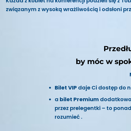
Każda z kobiet na konferencji podzieli się z
związanym z wysoką wrażliwością i odsłoni pr
Przedł
by móc w spok
Bilet VIP
daje Ci dostęp do n
a
bilet Premium
dodatkowo 
przez prelegentki – to pona
rozumieć .