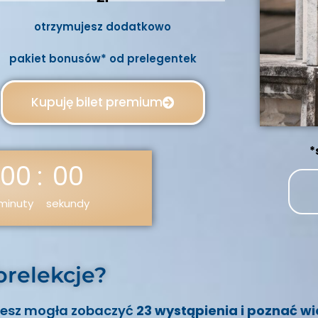
otrzymujesz dodatkowo
pakiet bonusów* od prelegentek
Kupuję bilet premium
*
00
:
00
minuty
sekundy
prelekcje?
ziesz mogła zobaczyć
23 wystąpienia i poznać w