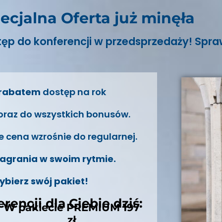
ecjalna Oferta już minęła
tęp do konferencji w przedsprzedaży!
Spra
 rabatem
dostęp na rok
 oraz do wszystkich bonusów.
e cena wzrośnie do regularnej.
nagrania w swoim rytmie.
wybierz swój pakiet!
encji dla Ciebie dziś:
W pakiecie PREMIUM 197
zł