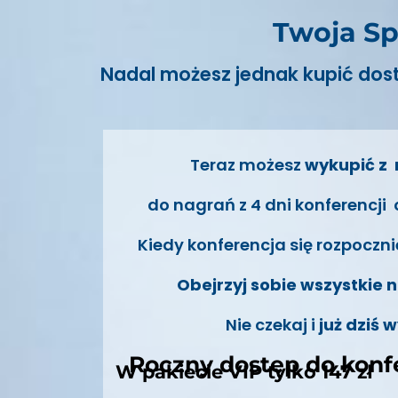
Twoja Sp
Nadal możesz jednak kupić dos
Teraz możesz
wykupić z
do nagrań z 4 dni konferencji
Kiedy konferencja się rozpoczni
Obejrzyj sobie wszystkie 
Nie czekaj i
już dziś 
Roczny dostęp do konfer
W pakiecie VIP tylko 147 z
ł