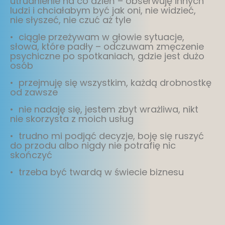
utrudnienie na co dzień – obserwuję innych
ludzi i chciałabym być jak oni, nie widzieć,
nie słyszeć, nie czuć aż tyle
• ciągle przeżywam w głowie sytuacje,
słowa, które padły – odczuwam zmęczenie
psychiczne po spotkaniach, gdzie jest dużo
osób
• przejmuję się wszystkim, każdą drobnostkę
od zawsze
• nie nadaję się, jestem zbyt wrażliwa, nikt
nie skorzysta z moich usług
• trudno mi podjąć decyzje, boję się ruszyć
do przodu albo nigdy nie potrafię nic
skończyć
• trzeba być twardą w świecie biznesu