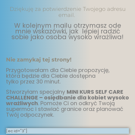
Dziękuję za potwierdzenie Twojego adresu
email.
W kolejnym mailu otrzymasz ode
mnie wskazówki, jak lepiej radzić
sobie jako osoba wysoko wrażliwa!
Nie zamykaj tej strony!
Przygotowałam dla Ciebie propozycję,
która będzie dla Ciebie dostępna
tylko przez 30 minut.
Stworzyłam specjalny
MINI KURS SELF CARE
CHALLENGE – osiędbanie dla kobiet wysoko
wrażliwych
. Pomoże Ci on odkryć Twoją
supermoc i stawiać granice oraz planować
Twój odpoczynek.
[ec id="3"]