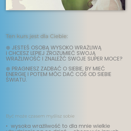
Ten kurs jest dla Ciebie:
⊗ JESTEŚ OSOBĄ WYSOKO WRAŻLIWĄ
i CHCESZ LEPIEJ ZROZUMIEĆ SWOJĄ
WRAŻLIWOŚĆ I ZNALEŹĆ SWOJE SUPER MOCE?
⊗ PRAGNIESZ ZADBAĆ O SIEBIE, BY MIEĆ
ENERGIĘ I POTEM MÓC DAĆ COŚ OD SIEBIE
ŚWIATU.
Być może czasem myślisz sobie
• wysoka wrażliwość to dla mnie wielkie