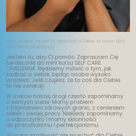
Jeśli czujesz, że jest to opowieść o Tobie, to mam dziś
dla Ciebie propozycję
Jestem tu, aby Ci pomóc. Zapraszam Cię
serdecznie do mini kursu SELF CARE
CHALLENGE. Będziemy mówić o tym, jak
zadbać o siebie, będąc osoba wysoko
wrażliwa. Jeśli czujesz, że to coś dla Ciebie
to nie zwlekaj!
W trakcie naszej drogi często zapominamy
o samych sobie. Mamy problem
z trzymaniem zdrowych granic, z cenieniem
siebie i swojej pracy. Niekiedy zapominamy
o odpoczynku i mamy skłonności
do pracoholizmu i perfekcjonizmu.
Wysoka wrażliwość nie musi być dla Ciebie