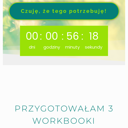
Czuję, że tego potrzebuję!
00
:
00
:
56
:
16
dni
godziny
minuty
sekundy
PRZYGOTOWAŁAM 3
WORKBOOKI