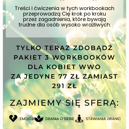
Treści i ćwiczenia w tych workbookach
przeprowadzą Cię krok po kroku
przez zagadnienia, które bywają
trudne dla osób wysoko wrażliwych.
TYLKO TERAZ ZDOBĄDŹ
PAKIET 3 WORKBOOKÓW
DLA KOBIET WWO
ZA JEDYNE 77 ZŁ ZAMIAST
291 ZŁ
ZAJMIEMY SIĘ SFERĄ:
EMOCJI
DBANIA O SIEBIE
STAWIANIA GRANIC