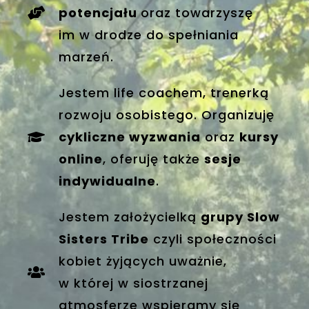
potencjału
oraz towarzyszę
im w drodze do spełniania
marzeń.
Jestem life coachem, trenerką
rozwoju osobistego. Organizuję
cykliczne wyzwania
oraz
kursy
online
, oferuję także
sesje
indywidualne
.
Jestem założycielką
grupy Slow
Sisters Tribe
czyli społeczności
kobiet żyjących uważnie,
w której w siostrzanej
atmosferze wspieramy się