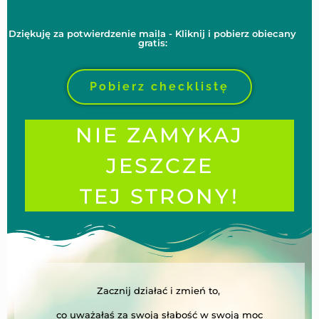
Dziękuję za potwierdzenie maila - Kliknij i pobierz obiecany
gratis:
Pobierz checklistę
NIE ZAMYKAJ
JESZCZE
TEJ STRONY!
Zacznij działać i zmień to,
co uważałaś za swoją słabość w swoją moc