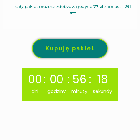
cały pakiet możesz zdobyć za jedyne
77 zł
zamiast
291
zł
Kupuję pakiet
00
:
00
:
56
:
16
dni
godziny
minuty
sekundy