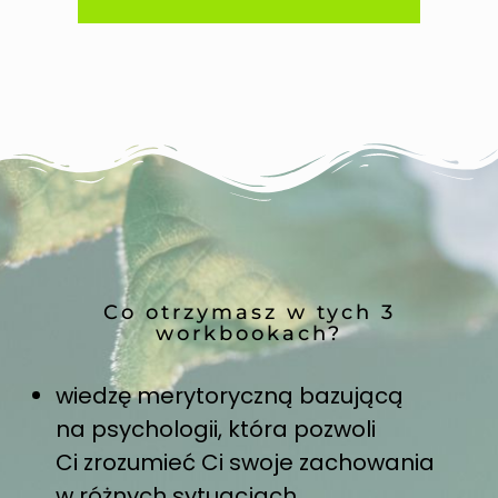
Co otrzymasz w tych 3
workbookach?
wiedzę merytoryczną bazującą
na psychologii, która pozwoli
Ci zrozumieć Ci swoje zachowania
w różnych sytuacjach