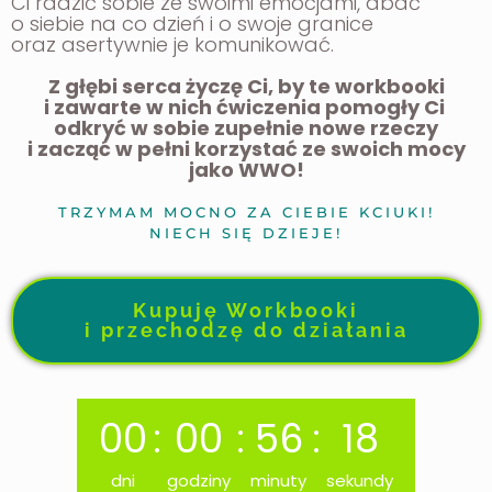
Ci radzić sobie ze swoimi emocjami, dbać
o siebie na co dzień i o swoje granice
oraz asertywnie je komunikować.
Z głębi serca życzę Ci, by te workbooki
i zawarte w nich ćwiczenia
pomogły Ci
odkryć w sobie zupełnie nowe rzeczy
i zacząć w pełni korzystać ze swoich mocy
jako WWO
!
TRZYMAM MOCNO ZA CIEBIE KCIUKI!
NIECH SIĘ DZIEJE!
Kupuję Workbooki
i przechodzę do działania
00
:
00
:
56
:
16
dni
godziny
minuty
sekundy