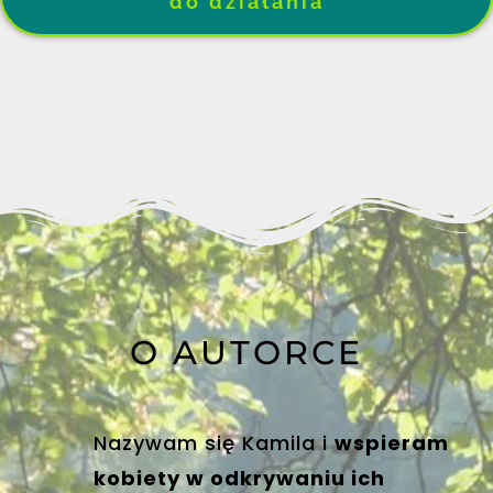
do działania
O AUTORCE
Nazywam się Kamila i
wspieram
kobiety w odkrywaniu ich