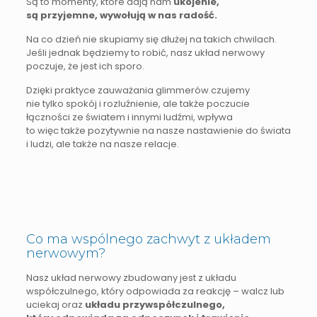
Są to momenty, które dają nam
ukojenie,
są przyjemne, wywołują w nas radość.
Na co dzień nie skupiamy się dłużej na takich chwilach.
Jeśli jednak będziemy to robić, nasz układ nerwowy
poczuje, że jest ich sporo.
Dzięki praktyce zauważania glimmerów czujemy
nie tylko spokój i rozluźnienie, ale także poczucie
łączności ze światem i innymi ludźmi, wpływa
to więc także pozytywnie na nasze nastawienie do świata
i ludzi, ale także na nasze relacje.
Co ma wspólnego zachwyt z układem
nerwowym?
Nasz układ nerwowy zbudowany jest z układu
współczulnego, który odpowiada za reakcję – walcz lub
uciekaj oraz
układu przywspółczulnego,