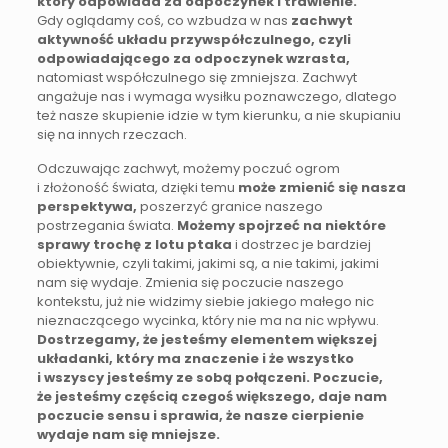
który odpowiada za odpoczynek i trawienie.
Gdy oglądamy coś, co wzbudza w nas
zachwyt
aktywność układu przywspółczulnego, czyli
odpowiadającego za odpoczynek wzrasta,
natomiast współczulnego się zmniejsza. Zachwyt
angażuje nas i wymaga wysiłku poznawczego, dlatego
też nasze skupienie idzie w tym kierunku, a nie skupianiu
się na innych rzeczach.
Odczuwając zachwyt, możemy poczuć ogrom
i złożoność świata, dzięki temu
może zmienić się nasza
perspektywa,
poszerzyć granice naszego
postrzegania świata.
Możemy spojrzeć na niektóre
sprawy trochę z lotu ptaka
i dostrzec je bardziej
obiektywnie, czyli takimi, jakimi są, a nie takimi, jakimi
nam się wydaje. Zmienia się poczucie naszego
kontekstu, już nie widzimy siebie jakiego małego nic
nieznaczącego wycinka, który nie ma na nic wpływu.
Dostrzegamy, że jesteśmy elementem większej
układanki, który ma znaczenie i że wszystko
i wszyscy jesteśmy ze sobą połączeni. Poczucie,
że jesteśmy częścią czegoś większego, daje nam
poczucie sensu i sprawia, że nasze cierpienie
wydaje nam się mniejsze.