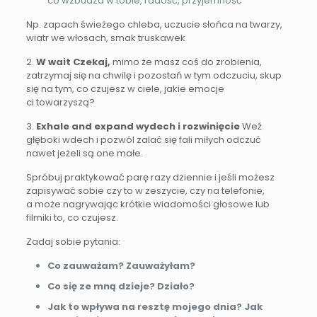
co wzbudza w tobie, radość, przyjemność
Np. zapach świeżego chleba, uczucie słońca na twarzy,
wiatr we włosach, smak truskawek
2.
W wait Czekaj,
mimo że masz coś do zrobienia,
zatrzymaj się na chwilę i pozostań w tym odczuciu, skup
się na tym, co czujesz w ciele, jakie emocje
ci towarzyszą?
3.
Exhale and expand wydech i rozwinięcie
Weź
głęboki wdech i pozwól zalać się fali miłych odczuć
nawet jeżeli są one małe.
Spróbuj praktykować parę razy dziennie i jeśli możesz
zapisywać sobie czy to w zeszycie, czy na telefonie,
a może nagrywając krótkie wiadomości głosowe lub
filmiki to, co czujesz.
Zadaj sobie pytania:
Co zauważam? Zauważyłam?
Co się ze mną dzieje? Działo?
Jak to wpływa na resztę mojego dnia? Jak