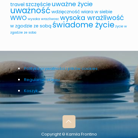
uważne życie
szczęście
travel
uważność
wdzięczność
wiara w siebie
wysoka wrażliwość
WWO
wysoka wrazliwosc
świadome życie
w zgodzie ze sobą
życie w
zgodzie ze soba
Polityka prywatności i plików cookies
Regulamin sklepu
Koszyk
Copyright © Kamila Frontino