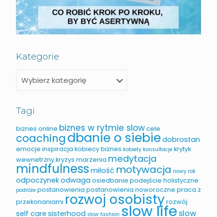
Kategorie
Tagi
biznes w rytmie slow
biznes online
cele
dbanie o siebie
coaching
dobrostan
emocje
inspiracja
kobiecy biznes
krytyk
kobiety
konsultacje
medytacja
wewnetrzny
kryzys
marzenia
mindfulness
motywacja
miłość
nowy rok
odpoczynek
odwaga
osiedbanie
podejście holistyczne
postanowienia
postanowienia noworoczne
praca z
podróże
rozwoj osobisty
przekonaniami
rozwój
slow life
slow
self care
sisterhood
slow fashion