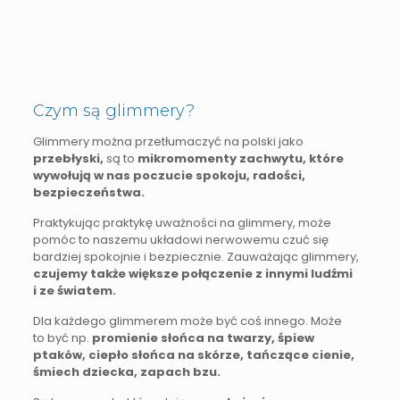
Czym są glimmery?
Glimmery można przetłumaczyć na polski jako
przebłyski,
są to
mikromomenty zachwytu, które
wywołują w nas poczucie spokoju, radości,
bezpieczeństwa.
Praktykując praktykę uważności na glimmery, może
pomóc to naszemu układowi nerwowemu czuć się
bardziej spokojnie i bezpiecznie. Zauważając glimmery,
czujemy także większe połączenie z innymi ludźmi
i ze światem.
Dla każdego glimmerem może być coś innego. Może
to być np.
promienie słońca na twarzy, śpiew
ptaków, ciepło słońca na skórze, tańczące cienie,
śmiech dziecka, zapach bzu.