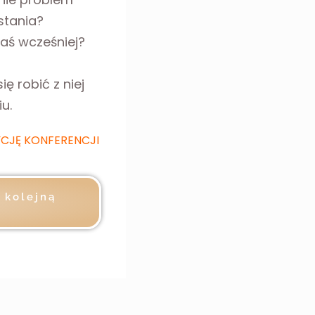
stania?
łaś wcześniej?
ę robić z niej
u.
YCJĘ KONFERENCJI
a kolejną