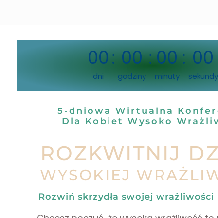
00
:
00
:
00
:
00
dni
godziny
minuty
sekundy
5-dniowa Wirtualna Konfer
Dla Kobiet Wysoko Wrażli
ROZKWITNIJ DZ
WYSOKIEJ WRAŻLI
Rozwiń skrzydła swojej wrażliwości
Chcesz poczuć, że wysoka wrażliwość to 