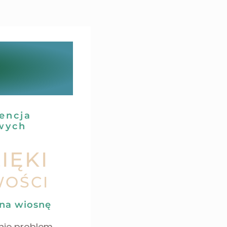
encja
wych
IĘKI
WOŚCI
 na wiosnę
nie problem