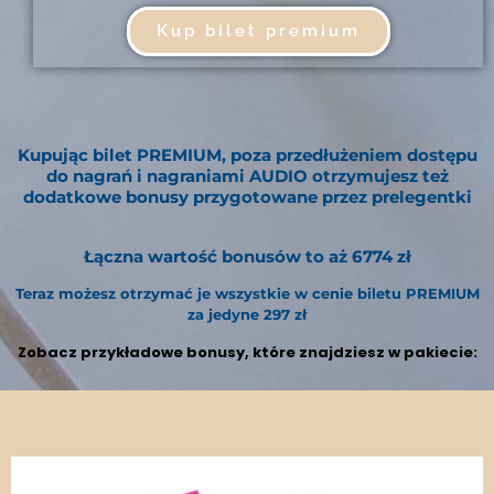
Kup bilet premium
Kupując bilet PREMIUM, poza przedłużeniem dostępu
do nagrań i nagraniami AUDIO otrzymujesz też
dodatkowe bonusy przygotowane przez prelegentki
Łączna wartość bonusów to aż 6774 zł
Teraz możesz otrzymać je wszystkie w cenie biletu PREMIUM
za jedyne 297 zł
Zobacz przykładowe bonusy, które znajdziesz w pakiecie: