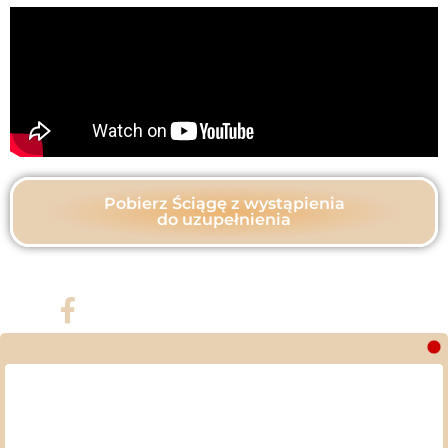
Pobierz Ściągę z wystąpienia
do uzupełnienia