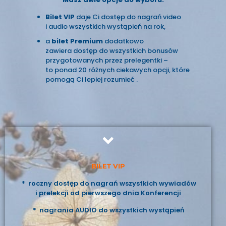
Bilet VIP
daje Ci dostęp do nagrań video
i audio wszystkich wystąpień na rok,
a
bilet Premium
dodatkowo
zawiera dostęp do wszystkich bonusów
przygotowanych przez prelegentki –
to ponad 20 różnych ciekawych opcji, które
pomogą Ci lepiej rozumieć .
BILET VIP
* roczny dostęp do nagrań wszystkich wywiadów
i prelekcji od pierwszego dnia Konferencji
* nagrania AUDIO do wszystkich wystąpień