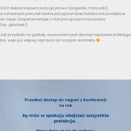
Od 2 dekad wspiera ludzi językowo (angielski, francuski),
a od ładnych paru lat bliskie jest jej bardziej holistyczne podejście
do nauki. Eksperymentuje z różnymi opcjami nauczania
(np. głosówki).
Jak przystało na gadułę, wyzwaniem jest dla niej napisanie krótkiego
bio, więc po więcej zaprasza do soszjali i kontaktu
Przedłuż dostęp do nagrań z konferencji
na rok
by móc w spokoju obejrzeć wszystkie
prelekcje.
Masz dwie opcje
do wyboru: