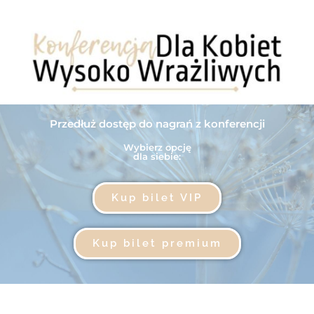
Przedłuż dostęp do nagrań z konferencji
Wybierz opcję
dla siebie:​
Kup bilet VIP
Kup bilet premium