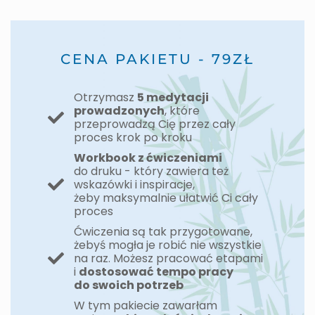
CENA PAKIETU - 79ZŁ
Otrzymasz
5 medytacji
prowadzonych
, które
przeprowadzą Cię przez cały
proces krok po kroku
Workbook z ćwiczeniami
do druku - który zawiera też
wskazówki i inspiracje,
żeby maksymalnie ułatwić Ci cały
proces
Ćwiczenia są tak przygotowane,
żebyś mogła je robić nie wszystkie
na raz. Możesz pracować etapami
i
dostosować tempo pracy
do swoich potrzeb
W tym pakiecie zawarłam