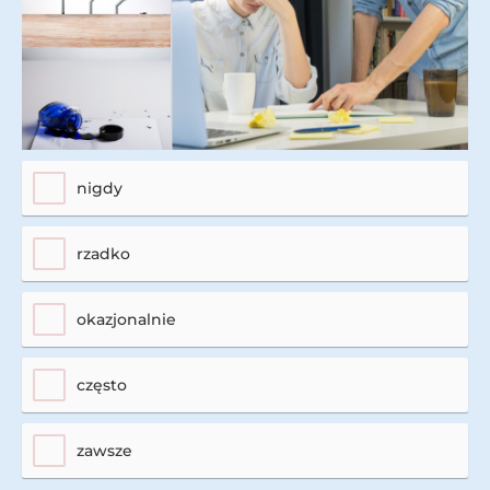
nigdy
rzadko
okazjonalnie
często
zawsze