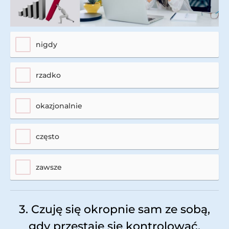
nigdy
rzadko
okazjonalnie
często
zawsze
3. Czuję się okropnie sam ze sobą,
gdy przestaje się kontrolować.