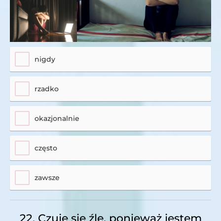
nigdy
rzadko
okazjonalnie
często
zawsze
22. Czuję się źle, ponieważ jestem