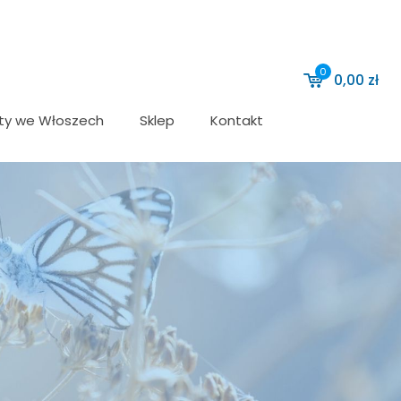
0
0,00
zł
ty we Włoszech
Sklep
Kontakt