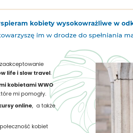
spieram kobiety wysokowrażliwe w odkr
towarzyszę im w drodze do spełniania m
i zaakceptowanie
ow life i slow travel
.
nymi kobietami WWO
, które mi pomogły.
ursy online
, a także
społeczność kobiet