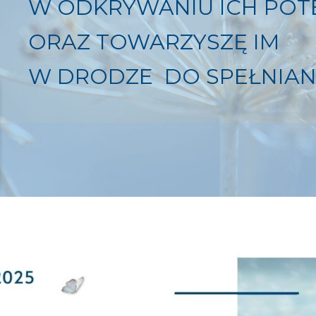
W ODKRYWANIU ICH POT
ORAZ TOWARZYSZĘ IM
W DRODZE DO SPEŁNIAN