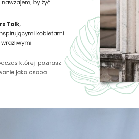
ę nawzajem, by żyć
rs Talk
,
spirującymi kobietami
 wrażliwymi.
odczas której poznasz
owanie jako osoba