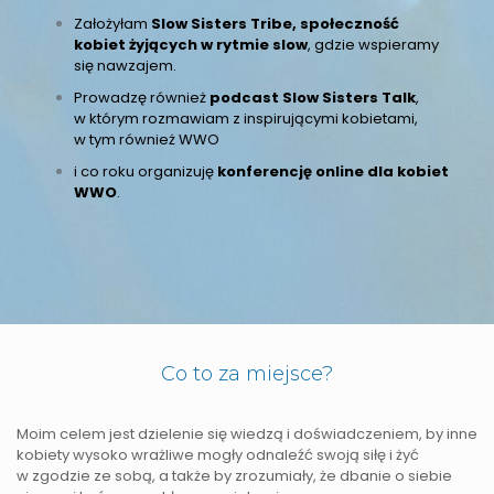
Założyłam
Slow Sisters Tribe, społeczność
kobiet żyjących w rytmie slow
, gdzie wspieramy
się nawzajem.
Prowadzę również
podcast Slow Sisters Talk
,
w którym rozmawiam z inspirującymi kobietami,
w tym również WWO
i co roku organizuję
konferencję online dla kobiet
WWO
.
Co to za miejsce?
Moim celem jest dzielenie się wiedzą i doświadczeniem, by inne
kobiety wysoko wrażliwe mogły odnaleźć swoją siłę i żyć
w zgodzie ze sobą, a także by zrozumiały, że dbanie o siebie