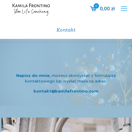
0
0,00
zł
Kontakt
Napisz do mnie,
możesz skorzystać z formularza
kontaktowego lub wysłać maila na adres:
kontakt@kamilafrontino.com