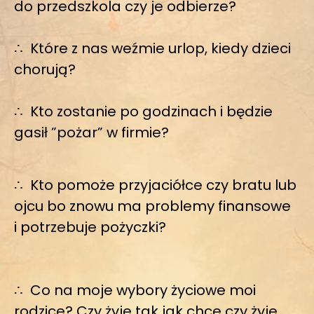
do przedszkola czy je odbierze?
∴
Które z nas weźmie urlop, kiedy dzieci
chorują?
∴
Kto zostanie po godzinach i będzie
gasił ”pożar” w firmie?
∴
Kto pomoże przyjaciółce czy bratu lub
ojcu bo znowu ma problemy finansowe
i potrzebuje pożyczki?
∴
Co na moje wybory życiowe moi
rodzice? Czy żyje tak jak chce czy żyje