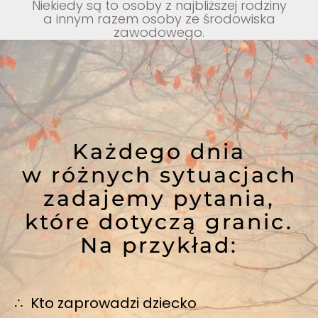
Niekiedy są to
osoby z najbliższej rodziny
a innym razem osoby ze środowiska
zawodowego.
Każdego dnia
w różnych sytuacjach
zadajemy pytania,
które dotyczą granic.
Na przykład:
∴ Kto zaprowadzi dziecko