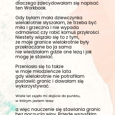
dlaczego
zdecydowałam się napisać
ten Workbook
.
Gdy byłam mała dziewczynka
wielokrotnie słyszałam, że trzeba być
miła i grzeczna i nie
wypada
odmawiać czy robić komuś przykrości.
Niestety wiązało się to z tym,
że moje granice wielokrotnie były
przekraczane bo ja sama
nie
wiedziałam gdzie one leżą i jak
mogę je stawiać.
Przeniosło się to także
w moje młodzieńcze lata
gdy wielokrotnie nie potrafiłam
postawić
granic i dawałam się
wykorzystywać.
Wiele lat zajęło mi dojście do punktu,
w którym jestem teraz
a więc
nauczenie się
stawiania granic
bez poczucia winy. Przede wszystkim