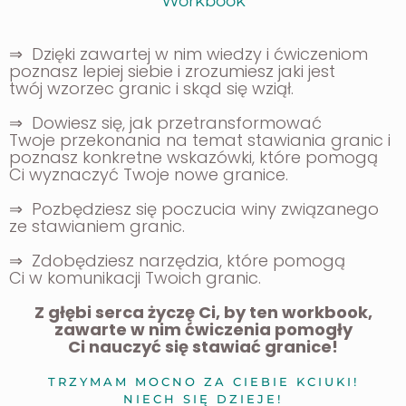
Workbook
⇒ Dzięki zawartej w nim wiedzy i ćwiczeniom
poznasz lepiej siebie i zrozumiesz
jaki jest
twój
wzorzec granic i skąd się wziął.
⇒ Dowiesz się,
jak przetransformować
Twoje przekonania
na temat stawiania granic i
poznasz
konkretne wskazówki
, które
pomogą
Ci wyznaczyć Twoje nowe granice.
⇒ Pozbędziesz się poczucia winy
związanego
ze stawianiem granic.
⇒ Zdobędziesz
narzędzia, które pomogą
Ci w komunikacji Twoich granic.
Z głębi serca życzę Ci, by ten workbook,
zawarte w nim ćwiczenia
pomogły
Ci nauczyć się
stawiać granice!
TRZYMAM MOCNO ZA CIEBIE KCIUKI!
NIECH SIĘ DZIEJE!