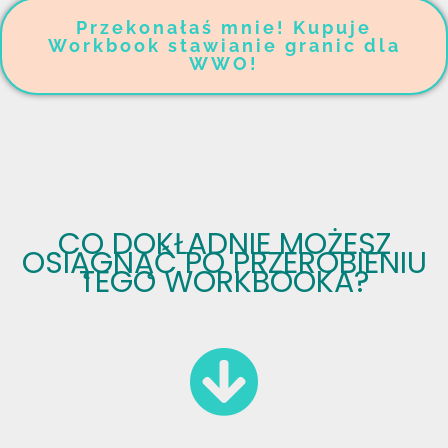
Przekonałaś mnie! Kupuje
Workbook stawianie granic dla
WWO!
CO DOKŁADNIE MOŻESZ
OSIĄGNĄĆ PO PRZEROBIENIU
TEGO WORKBOOKA?