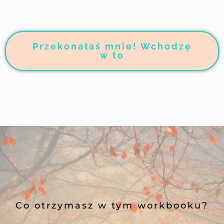
Przekonałaś mnie! Wchodzę
w to
Co otrzymasz w tym workbooku?