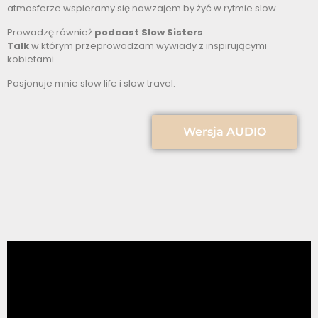
atmosferze wspieramy się nawzajem by żyć w rytmie slow.
Prowadzę również
podcast Slow Sisters
Talk
w którym przeprowadzam wywiady z inspirującymi
kobietami.
Pasjonuje mnie slow life i slow travel.
Wersja AUDIO