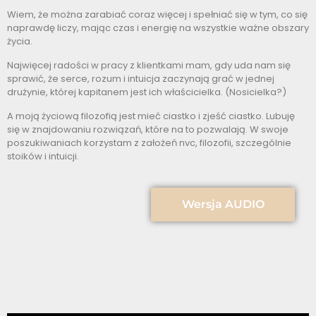
Wiem, że można zarabiać coraz więcej i spełniać się w tym, co się
naprawdę liczy, mając czas i energię na wszystkie ważne obszary
życia.
Najwięcej radości w pracy z klientkami mam, gdy uda nam się
sprawić, że serce, rozum i intuicja zaczynają grać w jednej
drużynie, której kapitanem jest ich właścicielka. (Nosicielka?)
A moją życiową filozofią jest mieć ciastko i zjeść ciastko. Lubuję
się w znajdowaniu rozwiązań, które na to pozwalają. W swoje
poszukiwaniach korzystam z założeń nvc, filozofii, szczególnie
stoików i intuicji.
Wersja AUDIO