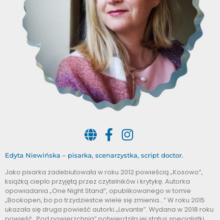
Edyta Niewińska – pisarka, scenarzystka, script doctor.
Jako pisarka zadebiutowała w roku 2012 powieścią „Kosowo”,
książką ciepło przyjętą przez czytelników i krytykę. Autorka
opowiadania „One Night Stand”, opublikowanego w tomie
„Bookopen, bo po trzydziestce wiele się zmienia…” W roku 2015
ukazała się druga powieść autorki „Levante”. Wydana w 2018 roku
powieść „Pod powierzchnią” potwierdziła jej status specjalistki