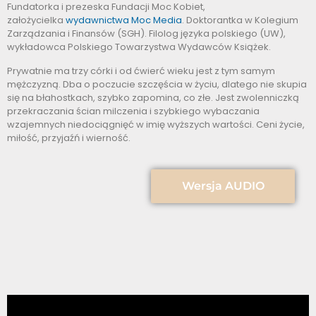
Fundatorka i prezeska Fundacji Moc Kobiet,
założycielka
wydawnictwa Moc Media
. Doktorantka w Kolegium
Zarządzania i Finansów (SGH). Filolog języka polskiego (UW),
wykładowca Polskiego Towarzystwa Wydawców Książek.
Prywatnie ma trzy córki i od ćwierć wieku jest z tym samym
mężczyzną.
Dba o poczucie szczęścia w życiu, dlatego nie skupia
się na błahostkach, szybko zapomina, co złe. Jest zwolenniczką
przekraczania ścian milczenia i szybkiego wybaczania
wzajemnych niedociągnięć w imię wyższych wartości. Ceni życie,
miłość, przyjaźń i wierność.
Wersja AUDIO