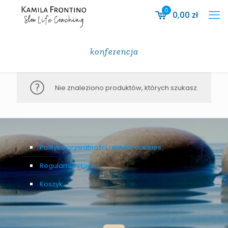
0
0,00
zł
konferencja
Nie znaleziono produktów, których szukasz.
Polityka prywatności i plików cookies
Regulamin sklepu
Koszyk