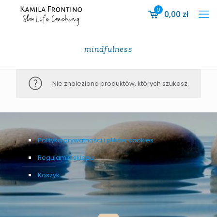
0
0,00
zł
mindfulness
Nie znaleziono produktów, których szukasz.
Polityka prywatności i plików cookies
Regulamin sklepu
Koszyk