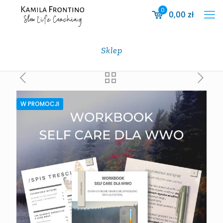
0
0,00
zł
Sklep
W PROMOCJI