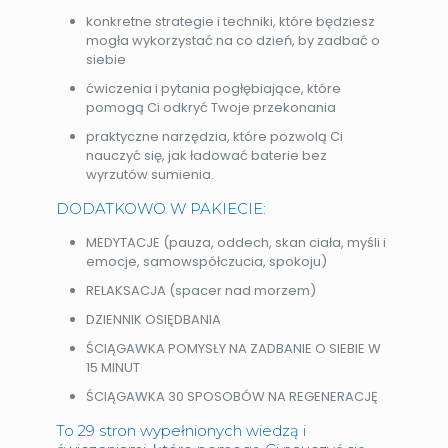
konkretne strategie i techniki, które będziesz
mogła wykorzystać na co dzień, by zadbać o
siebie
ćwiczenia i pytania pogłębiające, które
pomogą Ci odkryć Twoje przekonania
praktyczne narzędzia, które pozwolą Ci
nauczyć się, jak ładować baterie bez
wyrzutów sumienia.
DODATKOWO W PAKIECIE:
MEDYTACJE (pauza, oddech, skan ciała, myśli i
emocje, samowspółczucia, spokoju)
RELAKSACJA​ (spacer nad morzem)
DZIENNIK OSIĘDBANIA
ŚCIĄGAWKA POMYSŁY NA ZADBANIE O SIEBIE W
15 MINUT
ŚCIĄGAWKA 30 SPOSOBÓW NA REGENERACJĘ​​
To 29 stron wypełnionych wiedzą i