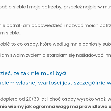
ć o siebie i moje potrzeby, przecież najpierw mu
 nie potrafiłam odpowiedzieć i nazwać moich potr
am siebie…
obić to co osoby, które według mnie odniosły suk
żyłam swoim życiem a starałam się naśladować inny
ieć, ze tak nie musi być!
ciem własnej wartości jest szczególnie 
dopiero od 20/30 lat i choć osoby wysoko wrażliwe
ie wiemy jak ogromna wagę ma prawidłowa op