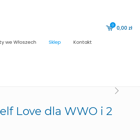
0
0,00
zł
ty we Włoszech
Sklep
Kontakt
lf Love dla WWO i 2