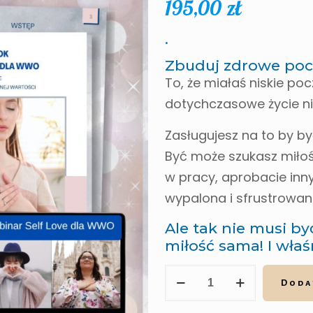
195,00
zł
.
Zbuduj zdrowe pocz
To, że miałaś niskie po
dotychczasowe życie ni
Zasługujesz na to by by
Być może szukasz miłoś
w pracy, aprobacie innyc
wypalona i sfrustrowan
Ale tak nie musi b
miłość sama! I właś
Doda