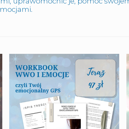
jami, uprawomocnić je, pomóc swoj
emocjami.