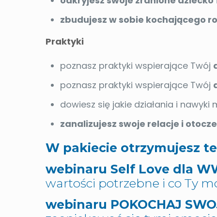
odkryjesz swoje zranione dziecko
zbudujesz w sobie kochającego r
Praktyki
poznasz praktyki wspierające Twój
poznasz praktyki wspierające Twój
dowiesz się jakie działania i nawyk
z
analizujesz swoje relacje i otocz
W pakiecie otrzymujesz te
webinaru Self Love dla 
wartości potrzebne i co Ty mo
webinaru POKOCHAJ SW