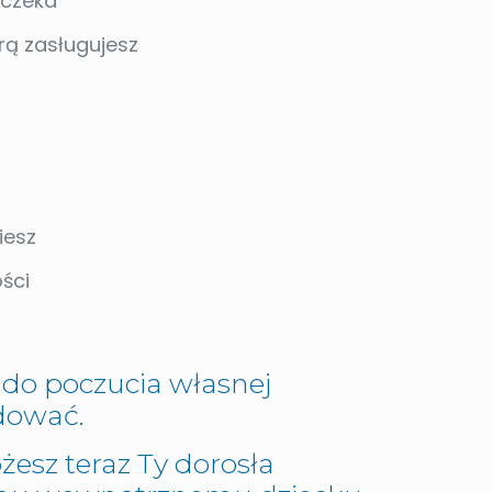
 czeka
órą zasługujesz
iesz
ści
t do poczucia własnej
udować.
esz teraz Ty dorosła