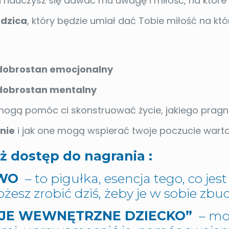
i nauczysz się dawać mu uwagę i miłość, na które
odzica
, który będzie umiał dać Tobie miłość na kt
dobrostan emocjonalny
dobrostan mentalny
i mogą pomóc ci skonstruować życie, jakiego pragn
enie
i jak one mogą wspierać twoje poczucie warto
ż dostęp do nagrania :
WWO
– to pigułka, esencja tego, co jes
żesz zrobić dziś, żeby je w sobie zb
OJE WEWNĘTRZNE DZIECKO”
– moż