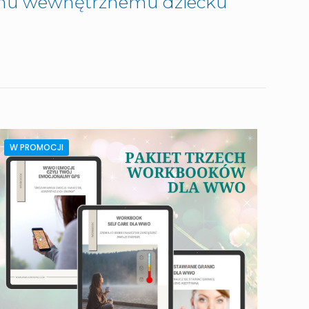
emu wewnętrznemu dziecku
W PROMOCJI