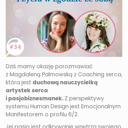
Dziś mamy okazję porozmawiać
z Magdaleną Palmowską z Coaching serca,
która jest
d
uchową nauczycielką
artystek serca
i pasjobiznesmanek.
Z perspektywy
systemu Human Design jest Emocjonalnym
Manifestorem o profilu 6/2.
Jej pasją jest odkrywanie wnętrza swojego