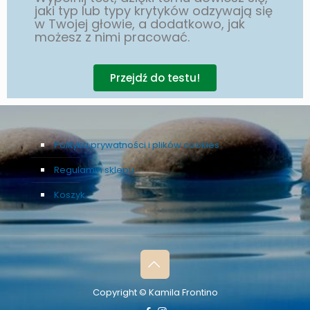
jaki typ lub typy krytyków odzywają się
w Twojej głowie, a dodatkowo, jak
możesz z nimi pracować.
Przejdź do testu!
Polityka prywatności i plików cookies
Regulamin sklepu
Koszyk
Copyright © Kamila Frontino