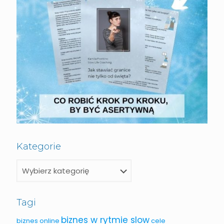
Kategorie
Tagi
biznes w rytmie slow
biznes online
cele