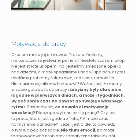
Motywacja do pracy
Czasem może jej brakować. To, że wróciliśmy,
nie oznacza, że jesteśmy pełne sił. Niestety czasem urlop
nie jest stricte urlopem i np. jesteśmy zmęczone opieka
nad dziećmi, a może spędziliśmy urlop w upałach, czy też
mieliśmy problemy żołądkowe, rodzinne, remont itp.
Nie musimy się nikomu tłumaczyć! Ważne jest, że mamy
w sobie gotowość do pracy i
żebyśmy były dla siebie
łagodne w pierwszych dniach, a może i tygodniach.
By dać sobie czas na powrót do swojego własnego
rytmu.
Zastanów się,
co dawało ci motywację
wcześniej?
Dlaczego wykonujesz tę pracę? Czy jest
to praca, która jest zgodna z Tobą? A może czas
na myślenie o zmianie? Jeżeli jest Ci źle, to powiedz
o tym lub popłacz sobie.
Nie tłum emocji
, bo może
to spowodować problemy somatyczne takie jak ból