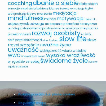
dbanie o siebie
coaching
dobrostan
emocje
inspiracja
kobiecy biznes
krytyk
kobiety
konsultacje
medytacja
wewnetrzny
kryzys
marzenia
mindfulness
motywacja
miłość
nowy rok
odpoczynek
odwaga
osiedbanie
podejście holistyczne
postanowienia
postanowienia noworoczne
praca z
podróże
rozwoj osobisty
przekonaniami
rozwój
slow life
slow
self care
sisterhood
slow fashion
uważne życie
szczęście
travel
uważność
wdzięczność
wiara w siebie
wysoka wrażliwość
WWO
wysoka wrazliwosc
świadome życie
w zgodzie ze sobą
życie w
zgodzie ze soba
Polityka prywatności i plików cookies
Regulamin sklepu