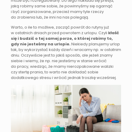
może być rozregulowany. Do tego nakłada się presja,
jaką robimy same sobie, że powinnyśmy się ogarnąć
i być zorganizowane, przecież mamy tyle rzeczy
do zrobienia lub, że inni na nas polegają.
Warto, o ile to możliwe, zacząć powrót do rutyny już
w ostatnich dniach przed powrotem z urlopu. Czyli
kłaść
się i budzić o tej samej porze, o której robimy to,
gdy nie jesteśmy na urlopie.
Niekiedy planujemy urlop
tak, by wykorzystać każdy dzień i wracamy np. w ostatnim
dniu. Oczywiście jest to jakiś sposób, ale jeżeli znamy
siebie i wiemy, że np. nie jesteśmy w stanie wrócić
do pracy, wiedząc, że mamy nierozpakowane walizki
czy stertę prania, to warto nie dokładać sobie
dodatkowego stresu i wrócić jednak troszkę wcześniej.