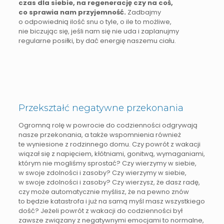
czas dla siebie, na regenerację czy na coś,
co sprawia nam przyjemność.
Zadbajmy
o odpowiednią ilość snu o tyle, o ile to możliwe,
nie biczując się, jeśli nam się nie uda i zaplanujmy
regularne posiłki, by dać energię naszemu ciału.
Przekształć negatywne przekonania
Ogromną rolę w powrocie do codzienności odgrywają
nasze przekonania, a także wspomnienia również
te wyniesione z rodzinnego domu. Czy powrót z wakacji
wiązał się z napięciem, kłótniami, gonitwą, wymaganiami,
którym nie mogliśmy sprostać? Czy wierzymy w siebie,
w swoje zdolności i zasoby? Czy wierzymy w siebie,
w swoje zdolności i zasoby? Czy wierzysz, że dasz radę,
czy może automatycznie myślisz, że na pewno znów
to będzie katastrofa i już na samą myśl masz wszystkiego
dość? Jeżeli powrót z wakacji do codzienności był
zawsze związany z negatywnymi emocjami to normalne,