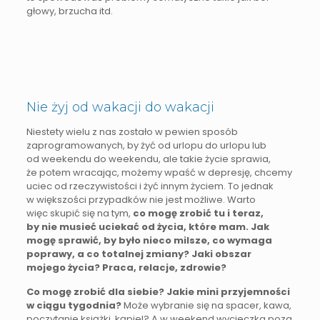
głowy, brzucha itd.
Nie żyj od wakacji do wakacji
Niestety wielu z nas zostało w pewien sposób
zaprogramowanych, by żyć od urlopu do urlopu lub
od weekendu do weekendu, ale takie życie sprawia,
że potem wracając, możemy wpaść w depresję, chcemy
uciec od rzeczywistości i żyć innym życiem. To jednak
w większości przypadków nie jest możliwe. Warto
więc skupić się na tym,
co mogę zrobić tu i teraz,
by nie musieć uciekać od życia, które mam. Jak
mogę sprawić, by było nieco milsze, co wymaga
poprawy, a co totalnej zmiany? Jaki obszar
mojego życia? Praca, relacje, zdrowie?
Co mogę zrobić dla siebie? Jakie mini przyjemności
w ciągu tygodnia?
Może wybranie się na spacer, kawa,
poczytanie książki, kąpiel? A w weekend wycieczka poza