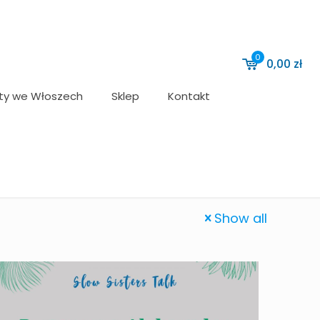
0
0,00
zł
ty we Włoszech
Sklep
Kontakt
Show all