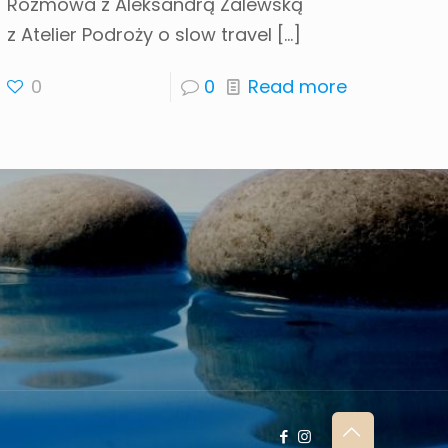
Rozmowa z Aleksandrą Zalewską
z Atelier Podroży o slow travel
[…]
0
0
Read more