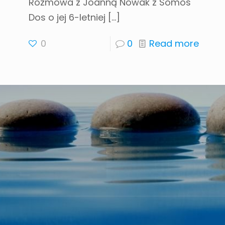
Rozmowa z Joanną Nowak z Somos
Dos o jej 6-letniej
[…]
0
0
Read more