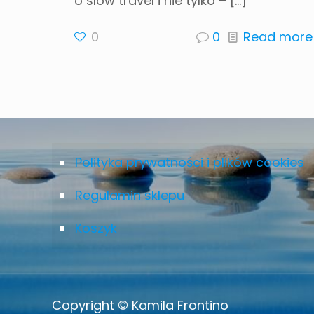
o slow travel i nie tylko –
[…]
0
0
Read more
Polityka prywatności i plików cookies
Regulamin sklepu
Koszyk
Copyright © Kamila Frontino