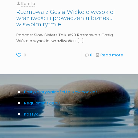
Kamila
Rozmowa z Gosią Wićko o wysokiej
wrażliwości i prowadzeniu biznesu
w swoim rytmie
Podcast Slow Sisters Talk #20 Rozmowa z Gosią
Wićko o wysokiej wrażliwości i
[…]
0
0
Read more
Polityka prywatności i plików cookies
Regulamin sklepu
Koszyk