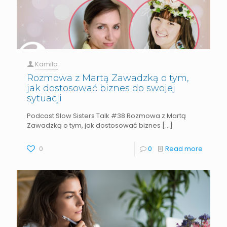
Kamila
Rozmowa z Martą Zawadzką o tym,
jak dostosować biznes do swojej
sytuacji
Podcast Slow Sisters Talk #38 Rozmowa z Martą
Zawadzką o tym, jak dostosować biznes
[…]
0
0
Read more