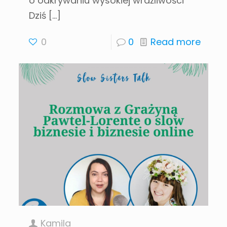
o odkrywaniu wysokiej wrażliwości
Dziś
[…]
0
0
Read more
Kamila