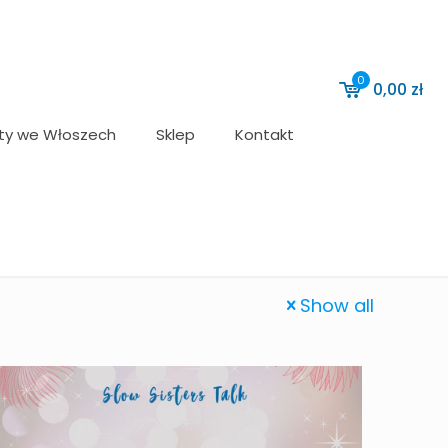
0
0,00
zł
ty we Włoszech
Sklep
Kontakt
Show all