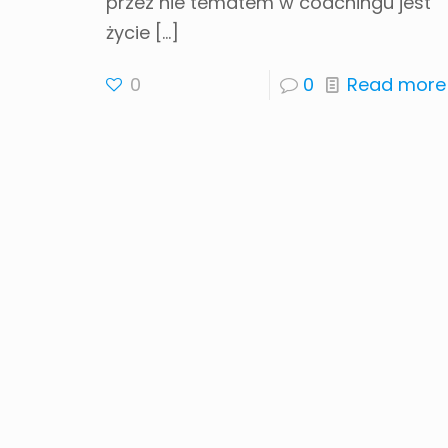
przez nie tematem w coachingu jest
życie
[…]
0
0
Read more