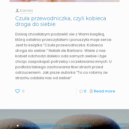
Kamila
Czuła przewodniczka, czyli kobieca
droga do siebie
Dzisiaj chciałabym podzielić sie z Wami książką,
którą ostatnio przeczytałam i poruszyła moje serce.
Jest to książka “Czuła przewodniczka. Kobieca
droga do siebie.“ Natalii de Barbaro. Wiele z nas
kobiet odchodzi daleko oda samych siebie i żyje
chcąc zaspokajać potrzeby i oczekiwania innych. U
podłoża takiego zachowania tkwi strach przed
odrzuceniem. Jak pisze autorka “To co robimy ze
strachu oddala nas od siebie”
0
0
Read more
Polityka prywatności i plików cookies