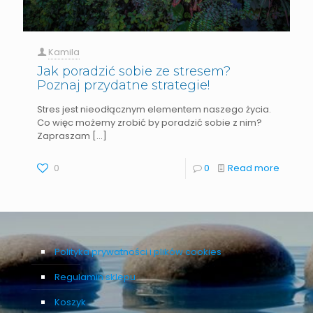
Kamila
Jak poradzić sobie ze stresem?
Poznaj przydatne strategie!
Stres jest nieodłącznym elementem naszego życia.
Co więc możemy zrobić by poradzić sobie z nim?
Zapraszam
[…]
0
0
Read more
Polityka prywatności i plików cookies
Regulamin sklepu
Koszyk