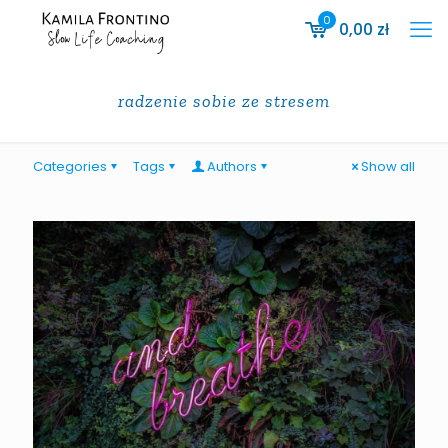
0
0,00
zł
radzenie sobie ze stresem
Categories
Tags
Authors
Show all