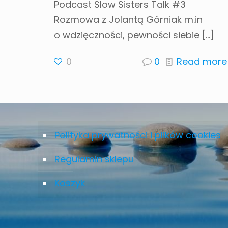
Podcast Slow Sisters Talk #3
Rozmowa z Jolantą Górniak m.in
o wdzięczności, pewności siebie
[…]
0
0
Read more
Polityka prywatności i plików cookies
Regulamin sklepu
Koszyk