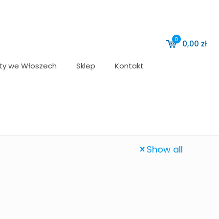
0
0,00
zł
ty we Włoszech
Sklep
Kontakt
Show all