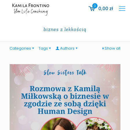
0
0,00
zł
biznes z lekkością
Categories
Tags
Authors
Show all