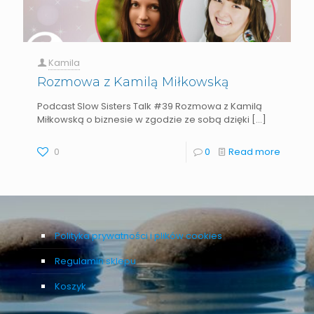
Kamila
Rozmowa z Kamilą Miłkowską
Podcast Slow Sisters Talk #39 Rozmowa z Kamilą
Miłkowską o biznesie w zgodzie ze sobą dzięki
[…]
0
0
Read more
Polityka prywatności i plików cookies
Regulamin sklepu
Koszyk