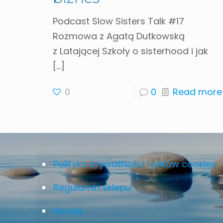
Podcast Slow Sisters Talk #17
Rozmowa z Agatą Dutkowską
z Latającej Szkoły o sisterhood i jak
[…]
0
0
Read more
Polityka prywatności i plików cookies
Regulamin sklepu
Koszyk