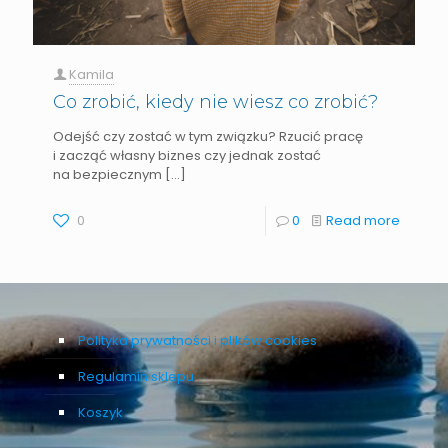
Kamila
Co zrobić, kiedy nie wiesz co zrobić?
Odejść czy zostać w tym związku? Rzucić pracę
i zacząć własny biznes czy jednak zostać
na bezpiecznym
[…]
0
0
Read more
Polityka prywatności i plików cookies
Regulamin sklepu
Koszyk