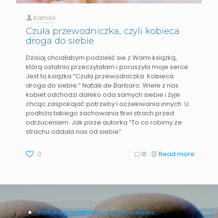
Kamila
Czuła przewodniczka, czyli kobieca
droga do siebie
Dzisiaj chciałabym podzielić sie z Wami książką,
którą ostatnio przeczytałam i poruszyła moje serce.
Jest to książka “Czuła przewodniczka. Kobieca
droga do siebie.“ Natalii de Barbaro. Wiele z nas
kobiet odchodzi daleko oda samych siebie i żyje
chcąc zaspokajać potrzeby i oczekiwania innych. U
podłoża takiego zachowania tkwi strach przed
odrzuceniem. Jak pisze autorka “To co robimy ze
strachu oddala nas od siebie”
0
0
Read more
Polityka prywatności i plików cookies