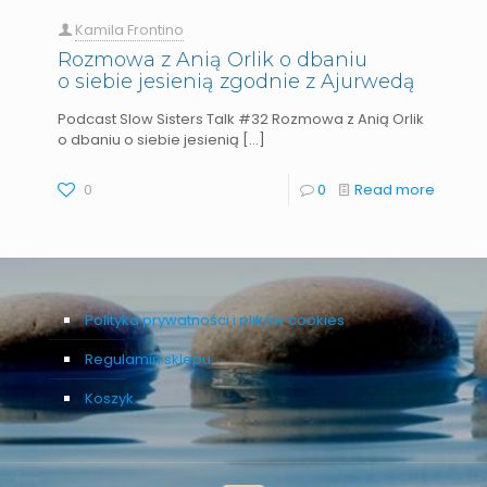
Kamila Frontino
Rozmowa z Anią Orlik o dbaniu
o siebie jesienią zgodnie z Ajurwedą
Podcast Slow Sisters Talk #32 Rozmowa z Anią Orlik
o dbaniu o siebie jesienią
[…]
0
0
Read more
Polityka prywatności i plików cookies
Regulamin sklepu
Koszyk