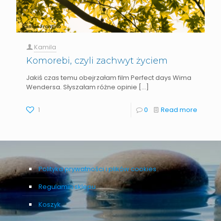
Kamila
Komorebi, czyli zachwyt życiem
Jakiś czas temu obejrzałam film Perfect days Wima
Wendersa. Słyszałam różne opinie
[…]
1
0
Read more
Polityka prywatności i plików cookies
Regulamin sklepu
Koszyk