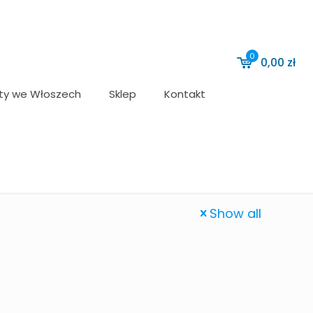
0
0,00
zł
ty we Włoszech
Sklep
Kontakt
Show all