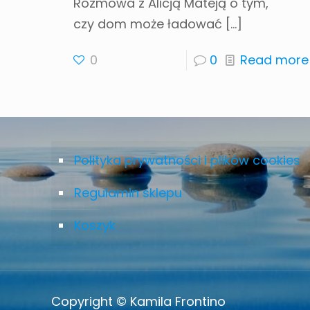
Rozmowa z Alicją Mateją o tym,
czy dom może ładować
[…]
0
0
Read more
Polityka prywatności i plików cookies
Regulamin sklepu
Koszyk
Copyright © Kamila Frontino