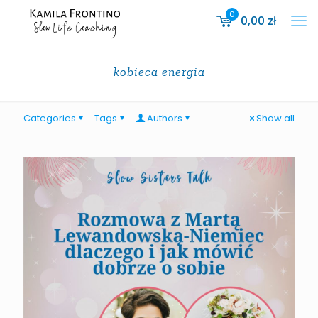
0
0,00
zł
kobieca energia
Categories
Tags
Authors
Show all