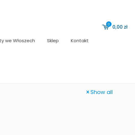
0
0,00
zł
ty we Włoszech
Sklep
Kontakt
Show all