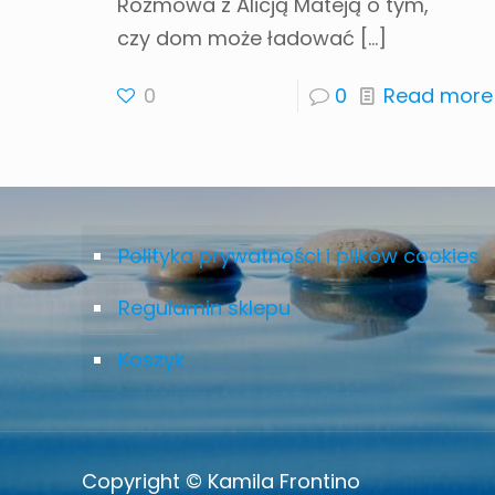
Rozmowa z Alicją Mateją o tym,
czy dom może ładować
[…]
0
0
Read more
Polityka prywatności i plików cookies
Regulamin sklepu
Koszyk
Copyright © Kamila Frontino