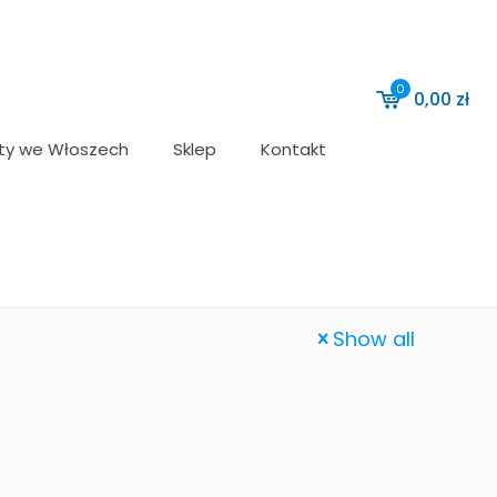
0
0,00
zł
ty we Włoszech
Sklep
Kontakt
Show all