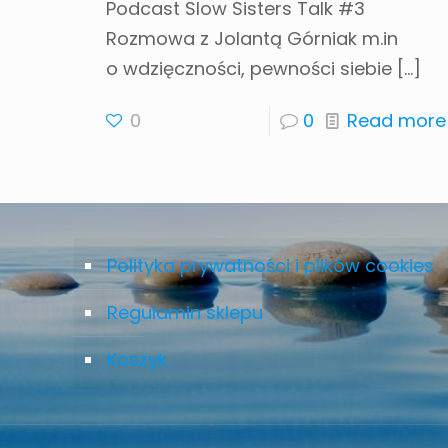
Podcast Slow Sisters Talk #3
Rozmowa z Jolantą Górniak m.in
o wdzięczności, pewności siebie
[…]
0
0
Read more
Polityka prywatności i plików cookies
Regulamin sklepu
Koszyk