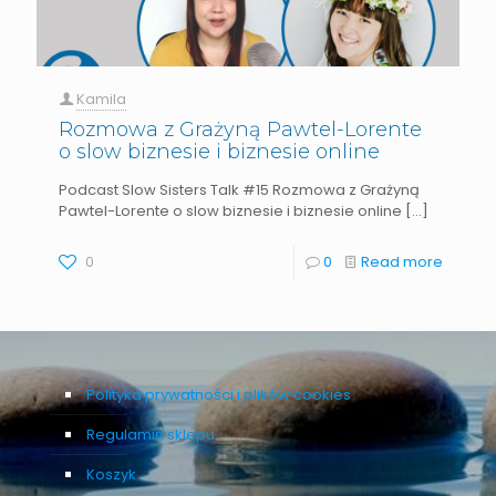
Kamila
Rozmowa z Grażyną Pawtel-Lorente
o slow biznesie i biznesie online
Podcast Slow Sisters Talk #15 Rozmowa z Grażyną
Pawtel-Lorente o slow biznesie i biznesie online
[…]
0
0
Read more
Polityka prywatności i plików cookies
Regulamin sklepu
Koszyk