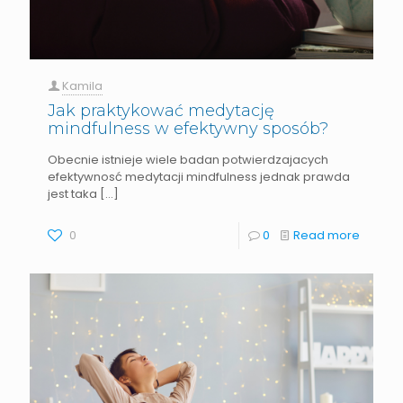
Kamila
Jak praktykować medytację
mindfulness w efektywny sposób?
Obecnie istnieje wiele badan potwierdzajacych
efektywnosć medytacji mindfulness jednak prawda
jest taka
[…]
0
0
Read more