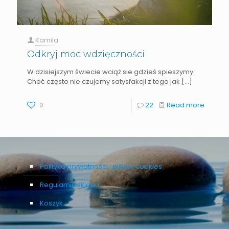
Kamila
Odkryj moc wdzięczności
W dzisiejszym świecie wciąż sie gdzieś spieszymy.
Choć często nie czujemy satysfakcji z tego jak
[…]
0
22
Read more
Polityka prywatności i plików cookies
Regulamin sklepu
Koszyk