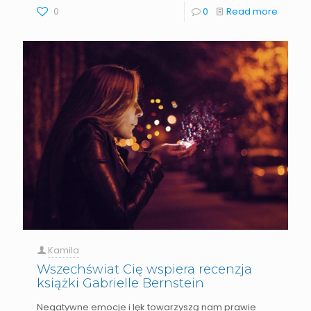
0
0
Read more
Kamila
Wszechświat Cię wspiera recenzja
książki Gabrielle Bernstein
Negatywne emocje i lęk towarzyszą nam prawie