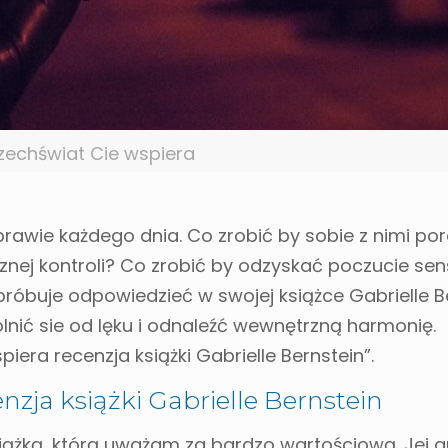
echświat Cie wspiera
awie każdego dnia. Co zrobić by sobie z nimi po
ecznej kontroli? Co zrobić by odzyskać poczucie se
 próbuje odpowiedzieć w swojej książce Gabrielle B
olnić sie od lęku i odnaleźć wewnętrzną harmonię.
era recenzja książki Gabrielle Bernstein”.
nzja książki Gabrielle Bernstein
siążką, którą uważam za bardzo wartościową. Jej 