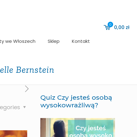
0
0,00
zł
ty we Włoszech
Sklep
Kontakt
elle Bernstein
Quiz Czy jesteś osobą
wysokowrażliwą?
egories