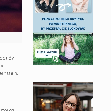
radzić?
nsu
ernstein.
autorką