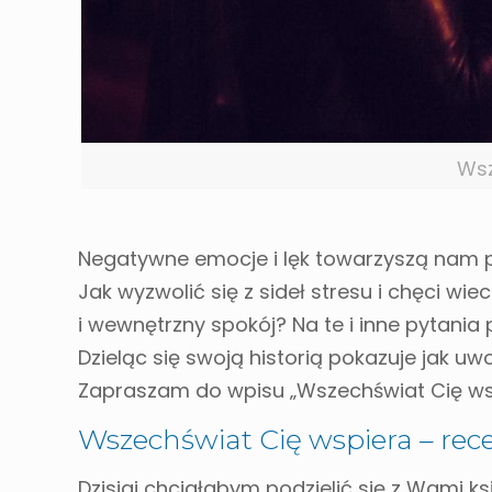
Wsz
Negatywne emocje i lęk towarzyszą nam pr
Jak wyzwolić się z sideł stresu i chęci wi
i wewnętrzny spokój? Na te i inne pytania
Dzieląc się swoją historią pokazuje jak uw
Zapraszam do wpisu „Wszechświat Cię wspi
Wszechświat Cię wspiera – rece
Dzisiaj chciałabym podzielić się z Wami k