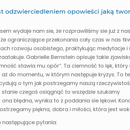
est odzwierciedleniem opowieści jaką two
sem wydaje nam sie, że rozprawiliśmy sie już z na
że ograniczające przekonania cały czas w nas tk
tatach rozwoju osobistego, praktykując medytacje 
aatakuje. Gabrielle Bernstein opisuje takie zjawisk
mność stawia mu opór”. Ta ciemność to lęk, któr
 aż do momentu, w którym następuje kryzys. To te
cydują o tym jak postrzegamy naszą rzeczywistość
 w stanie czegoś osiągnąć to wszędzie szukamy
st ona błędna, wynika to z poddania sie lękowi. Ko
strzegamy piękna, dobra i miłości, która jest wok
e następujące pytania: