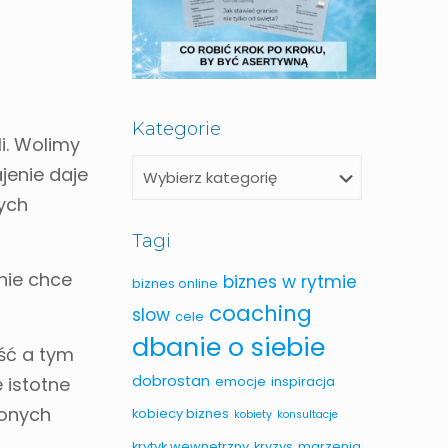
Kategorie
i. Wolimy
jenie daje
ych
Tagi
nie chce
biznes w rytmie
biznes online
coaching
slow
cele
dbanie o siebie
ść a tym
dobrostan
emocje
inspiracja
 istotne
zonych
kobiecy biznes
kobiety
konsultacje
krytyk wewnetrzny
kryzys
marzenia