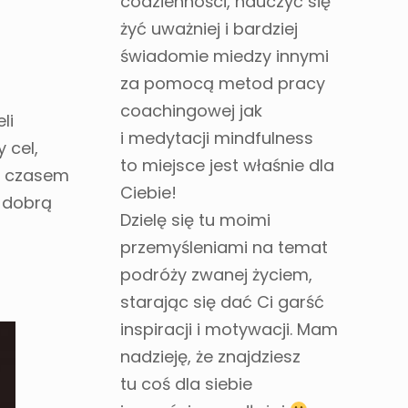
codzienności, nauczyć się
żyć uważniej i bardziej
świadomie miedzy innymi
za pomocą metod pracy
coachingowej jak
li
i medytacji mindfulness
 cel,
to miejsce jest właśnie dla
e czasem
Ciebie!
i dobrą
Dzielę się tu moimi
przemyśleniami na temat
podróży zwanej życiem,
starając się dać Ci garść
inspiracji i motywacji. Mam
nadzieję, że znajdziesz
tu coś dla siebie