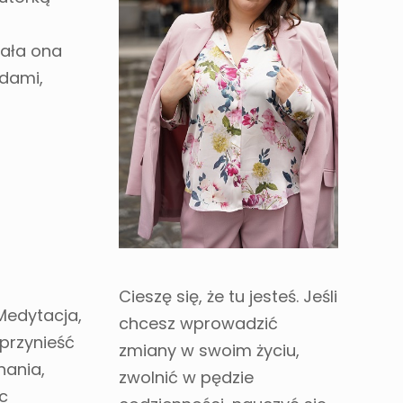
iała ona
odami,
Cieszę się, że tu jesteś. Jeśli
Medytacja,
chcesz wprowadzić
przynieść
zmiany w swoim życiu,
nania,
zwolnić w pędzie
c