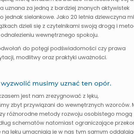
ka uznana za jedną z bardziej znanych aktywistek
ło jednak sielankowe. Jako 20 letnia dziewczyna m
żkach dzieli się z czytelnikami swoją drogą i met
i odnalezieniu wewnętrznego spokoju.
e odwołań do potęgi podświadomości czy prawa
acji, modlitwy oraz praktyki uważności.
ę wyzwolić musimy uznać ten opór.
o czasem jest nam zrezygnować z lęku,
eśmy zbyt przywiązani do wewnętrznych wzorców. 
 czy różnorodne metody rozwoju osobistego mogą 
edług schematów natomiast ograniczające przeko
 na lęku umacniają je w nas tym samym oddalają