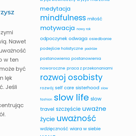
medytacja
rzysz
mindfulness
miłość
motywacja
nowy rok
szymi
odpoczynek
odwaga
osiedbanie
wią. Nawet
podejście holistyczne
podróże
i uważność
postanowienia
postanowienia
o w ten
y może być
noworoczne
praca z przekonaniami
rozwoj osobisty
n lęk
. Jeśli
self care
sisterhood
rozwój
slow
slow life
slow
fashion
ncentrując
uważne
szczęście
travel
ół.
uważność
życie
wdzięczność
wiara w siebie