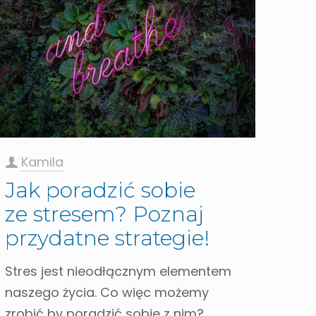
Kamila
Jak poradzić sobie
ze stresem? Poznaj
przydatne strategie!
Stres jest nieodłącznym elementem
naszego życia. Co więc możemy
zrobić by poradzić sobie z nim?