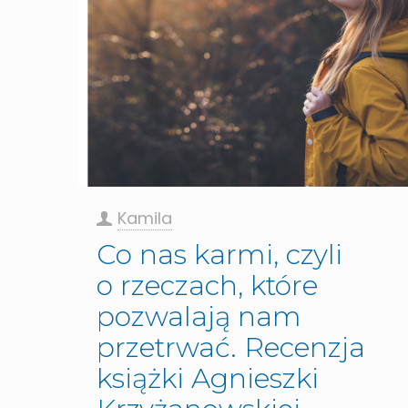
Kamila
Co nas karmi, czyli
o rzeczach, które
pozwalają nam
przetrwać. Recenzja
książki Agnieszki