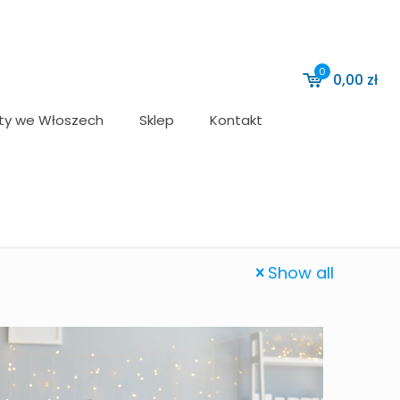
0
0,00
zł
ty we Włoszech
Sklep
Kontakt
Show all