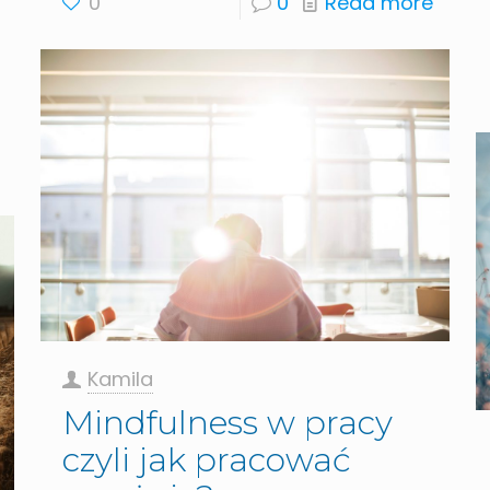
0
0
Read more
Kamila
Mindfulness w pracy
czyli jak pracować