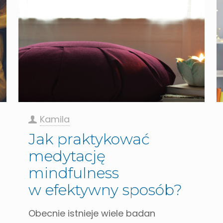
Kamila
Jak praktykować
medytację
mindfulness
w efektywny sposób?
Obecnie istnieje wiele badan