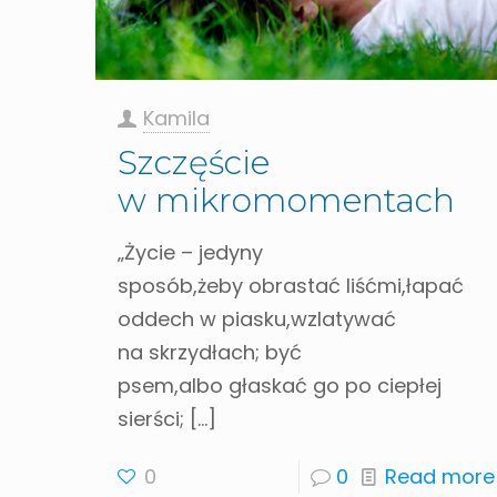
Kamila
Szczęście
w mikromomentach
„Życie – jedyny
sposób,żeby obrastać liśćmi,łapać
oddech w piasku,wzlatywać
na skrzydłach; być
psem,albo głaskać go po ciepłej
sierści;
[…]
0
0
Read more