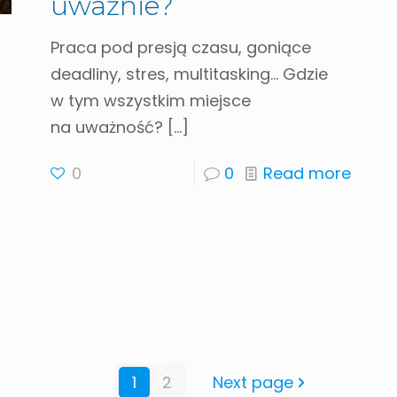
uważnie?
Praca pod presją czasu, goniące
deadliny, stres, multitasking… Gdzie
w tym wszystkim miejsce
na uważność?
[…]
0
0
Read more
1
2
Next page