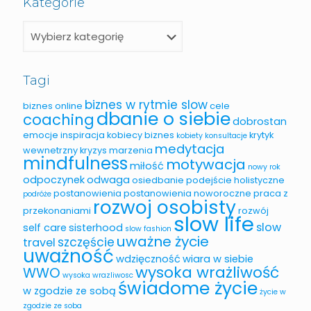
Kategorie
Tagi
biznes w rytmie slow
biznes online
cele
dbanie o siebie
coaching
dobrostan
emocje
inspiracja
kobiecy biznes
krytyk
kobiety
konsultacje
medytacja
wewnetrzny
kryzys
marzenia
mindfulness
motywacja
miłość
nowy rok
odpoczynek
odwaga
osiedbanie
podejście holistyczne
postanowienia
postanowienia noworoczne
praca z
podróże
rozwoj osobisty
przekonaniami
rozwój
slow life
slow
self care
sisterhood
slow fashion
uważne życie
szczęście
travel
uważność
wdzięczność
wiara w siebie
wysoka wrażliwość
WWO
wysoka wrazliwosc
świadome życie
w zgodzie ze sobą
życie w
zgodzie ze soba