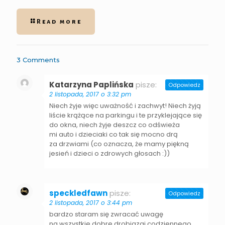
Read more
3 Comments
Katarzyna Paplińska
pisze:
Odpowiedz
2 listopada, 2017 o 3:32 pm
Niech żyje więc uważność i zachwyt! Niech żyją
liście krążące na parkingu i te przyklejające się
do okna, niech żyje deszcz co odświeża
mi auto i dzieciaki co tak się mocno drą
za drzwiami (co oznacza, że mamy piękną
jesień i dzieci o zdrowych głosach :))
speckledfawn
pisze:
Odpowiedz
2 listopada, 2017 o 3:44 pm
bardzo staram się zwracać uwagę
na wszystkie dobre drobiazgi codziennego