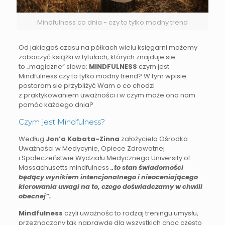
Mindfulness co dnia - czy to tylko modny trend
Od jakiegoś czasu na półkach wielu księgarni możemy
zobaczyć książki w tytułach, których znajduje sie
to „magiczne” słowo:
MINDFULNESS
czym jest
Mindfulness czy to tylko modny trend? W tym wpisie
postaram sie przybliżyć Wam o co chodzi
z praktykowaniem uważności i w czym może ona nam
pomóc każdego dnia?
Czym jest Mindfulness?
Według
Jon’a Kabata-Zinna
założyciela Ośrodka
Uważności w Medycynie, Opiece Zdrowotnej
i Społeczeństwie Wydziału Medycznego University of
Massachusetts mindfulness
„to stan świadomości
będący wynikiem intencjonalnego i nieoceniającego
kierowania uwagi na to, czego doświadczamy w chwili
obecnej”.
Mindfulness
czyli uważnośc to rodzaj treningu umysłu,
przeznaczony tak naprawdę dla wszystkich choc często