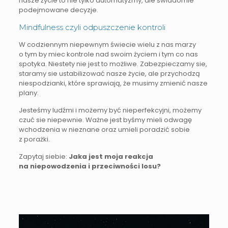
nasze życie to nie tylko automatyzmy, ale świadomie
podejmowane decyzje.
Mindfulness czyli odpuszczenie kontroli
W codziennym niepewnym świecie wielu z nas marzy
o tym by miec kontrole nad swoim życiem i tym co nas
spotyka. Niestety nie jest to możliwe. Zabezpieczamy sie,
staramy sie ustabilizować nasze życie, ale przychodzą
niespodzianki, które sprawiają, że musimy zmienić nasze
plany.
Jesteśmy ludźmi i możemy być nieperfekcyjni, możemy
czuć sie niepewnie. Ważne jest byśmy mieli odwagę
wchodzenia w nieznane oraz umieli poradzić sobie
z porażki.
Zapytaj siebie:
Jaka jest moja reakcja
na niepowodzenia i przeciwności losu?