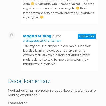
dnia
A robienie wielu zadań na raz… zdarza
się, ale na szczęście nie za często
Post
z mnóstwem przydatnych informacji, ciekawie
się czytało
Magda M. blog
pisze:
Odpowiedz
3 listopada, 2017 o 11:31 am
Tak czytam, i to chyba nie dla mnie. Chociaż
bardzo bym chciała. Jednak jako mamę
dwóch maluszków niestety przytłacza mnie
multitasking i to tak, że nawet nie wiem, jak
miałabym to zmienić.
Dodaj komentarz
Twój adres email nie zostanie opublikowany.
Wymagane
pola są oznaczone
*
Komentarz
*