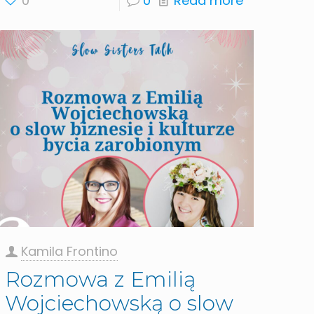
0
0
Read more
Kamila Frontino
Rozmowa z Emilią
Wojciechowską o slow