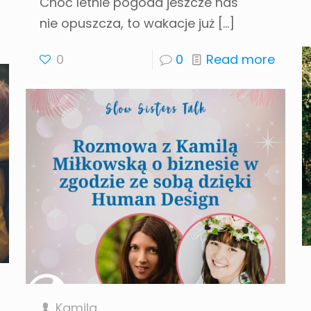
Choć letnie pogoda jeszcze nas
nie opuszcza, to wakacje już
[…]
0
0
Read more
Kamila