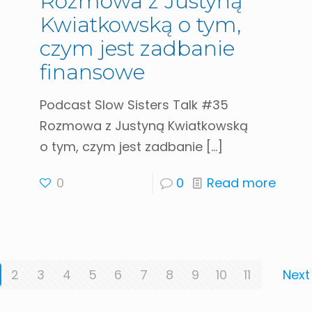
Rozmowa z Justyną
Kwiatkowską o tym,
czym jest zadbanie
finansowe
Podcast Slow Sisters Talk #35
Rozmowa z Justyną Kwiatkowską
o tym, czym jest zadbanie
[…]
0
0
Read more
2
3
4
5
6
7
8
9
10
11
Next