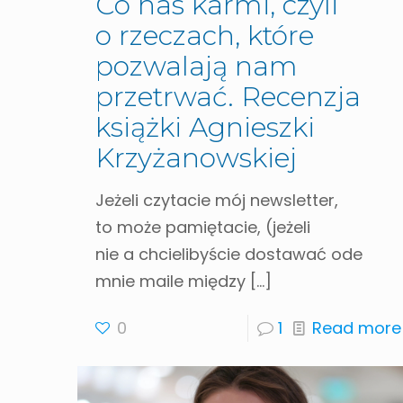
Co nas karmi, czyli
o rzeczach, które
pozwalają nam
przetrwać. Recenzja
książki Agnieszki
Krzyżanowskiej
Jeżeli czytacie mój newsletter,
to może pamiętacie, (jeżeli
nie a chcielibyście dostawać ode
mnie maile między
[…]
0
1
Read more