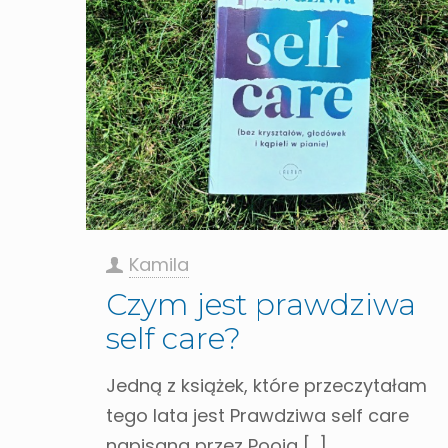
Kamila
Czym jest prawdziwa
self care?
Jedną z książek, które przeczytałam
tego lata jest Prawdziwa self care
napisana przez Pooja
[…]